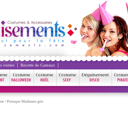
s ventes
Recette de Gateaux
mme
/
Perruque Madmans gris