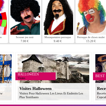
en
Scouser jeu noir
Mousquetaires perruque
Perruque de clown mulet
noire
Multi couleur
7.00 €
9.40 €
15.20 €
HALLOWEEN
BEST
Visites
Visites Halloween
Rece
ow
Visitez Pour Halloween Les Lieux Et Endroits Les
Recett
Plus Terrifiants
Cupcak