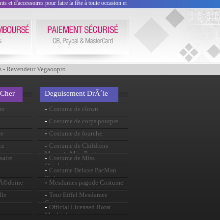
 et d'accessoires pour faire la fête à toute occasion et
s - Revendeur Vegaoopro
 Cher
Deguisement DrÃ´le
-
re
Costume de clown
-
Costume de corps pourpre
-
re
Costume de fourche
-
ce
Costume de Childrens
Muppets Miss Piggy
-
saire
Costume de Miss
Oktoberbreast
-
Costume Deluxe PacMan
Pinky
-
cÃ©doine
Mesdames pagode Costume
-
lle
Tour Eiffel Mesdames
Costume
-
Official Licensed Borat
Mankini vert