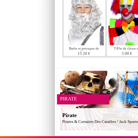
Barbe et perruque de
TÃªte de clown 
Zeus
caoutchouc
15.20 €
5.90 €
PIRATE
Pirate
Pirates & Corsaires Des Caraibes ! Jack Sparr