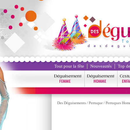
Tout pour la fête
Nouveautés
Top de
Des Déguisements
/
Perruque
/
Perruques Ho