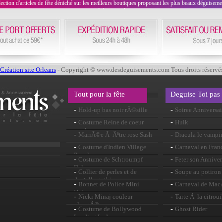
on d'articles de fête déniché sur les meilleurs boutiques proposant les plus beaux déguisements
évènement !
Création site Orleans
- Copyright © www.desdeguisements.com Tous droits réservé
Tout pour la fête
Deguise Toi pas
-
-
Hold-up bas noir rÃ©sille
Soiree Anniversai
-
-
Costume Reine de coeur
Hulk
sombre
-
-
MariÃ©e Ã Ãªtre rose Sash
Dracula le vampi
-
-
Costume d'Indien Village
Carnaval en Fran
People
-
-
Costume de Schtroumpf
Feter son Anniver
Deluxe
-
-
Collier de perles et de
Soupe au potiron
dentelle gothique
-
-
Bonnet de Police Mini
Carnaval de Ma
Deluxe
-
-
Nicki Minaj couleur
Tarte Ã la citroui
plongÃ© perruque
-
-
Costume de Bollywood
Ghost Rider
Leading Lady