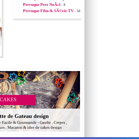
Perruque Pere NoÃ«l
- 8
Perruque Film & SÃ©rie TV
- 56
 CAKES
tte de Gateau design
e Facile & Gourmande - Gaufre , Crepes ,
es , Macaron & idee de cakes design