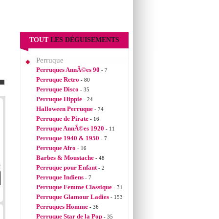
TOUT
LES DÉGUISEMENTS
Perruque
Perruques AnnÃ©es 90
- 7
Perruque Retro
- 80
Perruque Disco
- 35
Perruque Hippie
- 24
Halloween Perruque
- 74
Perruque de Pirate
- 16
Perruque AnnÃ©es 1920
- 11
Perruque 1940 & 1950
- 7
Perruque Afro
- 16
Barbes & Moustache
- 48
Perruque pour Enfant
- 2
Perruque Indiens
- 7
Perruque Femme Classique
- 31
Perruque Glamour Ladies
- 153
Perruques Homme
- 36
Perruque Star de la Pop
- 35