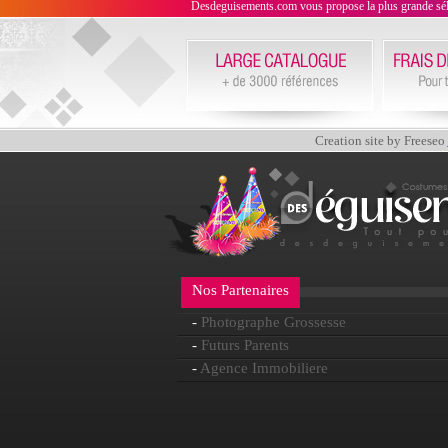
Desdeguisements.com vous propose la plus grande sélecti
Creation site by Freeseo
Nos Partenaires
-
Photographe Grossesse
-
Futurs Parents
-
Agence Immobiliere