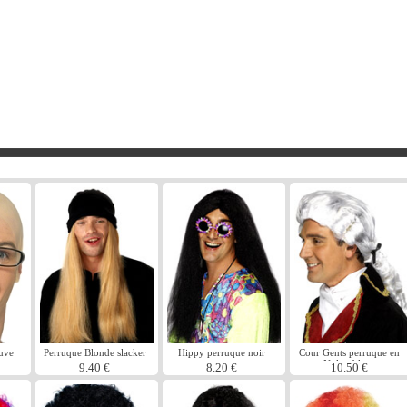
uve
Perruque Blonde slacker
Hippy perruque noir
Cour Gents perruque en
Nylon blanc
9.40 €
8.20 €
10.50 €