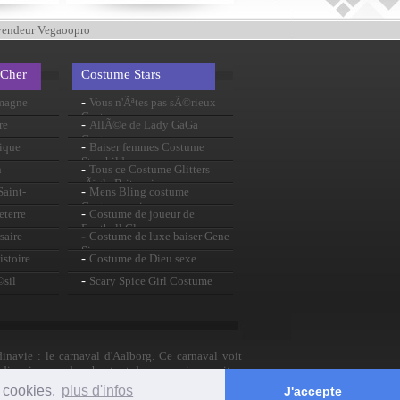
vendeur Vegaoopro
 Cher
Costume Stars
-
emagne
Vous n'Ãªtes pas sÃ©rieux
Costume
-
re
AllÃ©e de Lady GaGa
Costume
-
ique
Baiser femmes Costume
Starchild
-
n
Tous ce Costume Glitters
rÃ¨gle Britannia
-
aint-
Mens Bling costume
Costume noir
-
eterre
Costume de joueur de
Football Glee
-
saire
Costume de luxe baiser Gene
Simmons
-
stoire
Costume de Dieu sexe
-
©sil
Scary Spice Girl Costume
inavie : le carnaval d'Aalborg. Ce carnaval voit
ndinavie avec des chants et danses, mais constitue
s cookies.
plus d'infos
J'accepte