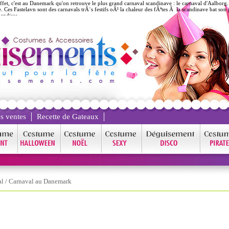
t, c'est au Danemark qu'on retrouve le plus grand carnaval scandinave : le carnaval d'Aalborg. 
. Ces Fastelavn sont des carnavals trÃ¨s festifs oÃ¹ la chaleur des fÃªtes Ã la scandinave bat s
iandises.
s ventes
Recette de Gateaux
al
/
Carnaval au Danemark