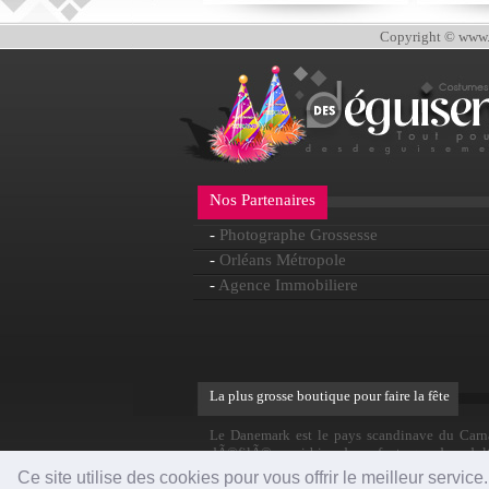
Copyright © www.d
Nos Partenaires
-
Photographe Grossesse
-
Orléans Métropole
-
Agence Immobiliere
La plus grosse boutique pour faire la fête
Le Danemark est le pays scandinave du Carnav
dÃ©filÃ© aussi bien des enfants que des adulte
Ã©galement un carnaval moderne rÃ©putÃ© 
Ce site utilise des cookies pour vous offrir le meilleur servic