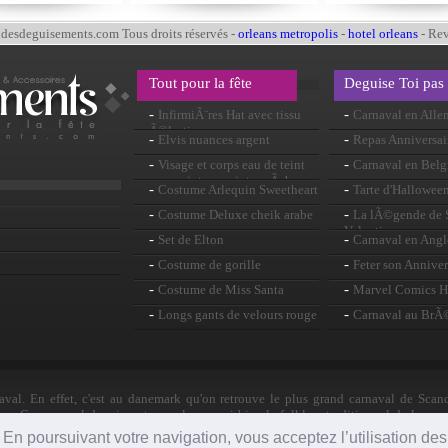
esdeguisements.com Tous droits réservés -
orleans metropolis
-
hotel orleans
- Re
Tout pour la fête
Deguise Toi pas
-
-
InfirmiÃ¨res Hat avec tissu
Carnaval en All
Ã©lastique
-
-
Elvis nuances argent
Repas Anniversai
-
-
Visage et corps eau de teint
Carnaval en Belg
rose peinture peinture Ã base
-
-
Costume Arlequin Sweetheart
Tarte d'Hallowee
-
-
Costume Deluxe cheik arabe
La lÃ©gende de S
Valentin
-
-
Set de Elton
Carnaval en Angl
-
-
Costume de gorille
Feter son Anniver
-
-
Costume de Miss Santa
Marvel Comics Hi
-
-
Longs gants de velours rouge
Carnaval au BrÃ
al. En effet, c'est au danemark qu'on retrouve le plus grand carnaval de Scand
s. Ce carnaval danois met en valeur aussi bien le folklore traditionnel de la sca
mondialement.
e. En poursuivant votre navigation, vous acceptez l’utilisation de