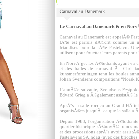
Carnaval au Danemark
Le Carnaval au Danemark & en Norv
Carnaval au Danemark est appelÃ© Fastel
fÃªte est parfois dÃ©crit comme un no
friandises pour la fÃªte Fastelavn. Une
utilisent pour fouetter leurs parents pou
En NorvÃ¨ge, les Ã©tudiants ayant vu c
et des balles de carnaval Ã Christi
kunstnerforeningen tenu les boules annu
Johan Svendsens compositions "Norsk Kun
L'annÃ©e suivante, Svendsens Festpolo
Edvard Grieg a Ã©galement assistÃ© le C
AprÃ¨s la salle rococo au Grand HÃ´tel
organisÃ©es jusqu'Ã ce que la salle a 
Depuis 1988, l'organisation Ã©tudiant
quartier historique rÃ©novÃ© francs-ma
et des processions aprÃ¨s avoir assis
Fastelavens SÃ¸ndag (avec des brioches