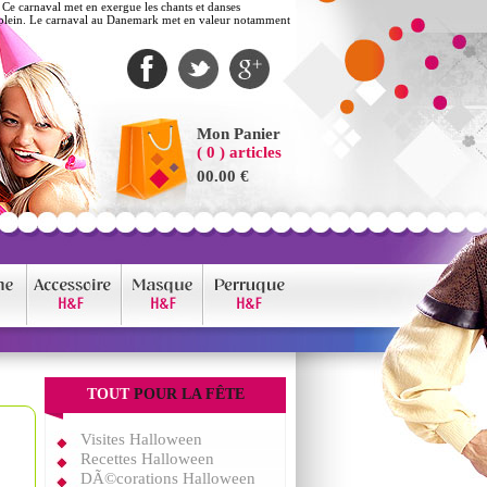
Ce carnaval met en exergue les chants et danses
on plein. Le carnaval au Danemark met en valeur notamment
Mon Panier
( 0 ) articles
00.00 €
TOUT
POUR LA FÊTE
Visites Halloween
Recettes Halloween
DÃ©corations Halloween