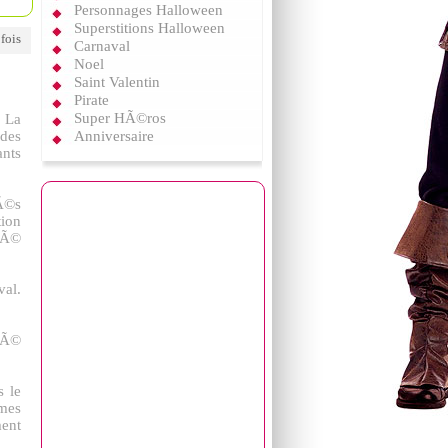
Personnages Halloween
Superstitions Halloween
 fois
Carnaval
Noel
Saint Valentin
Pirate
Super HÃ©ros
. La
 des
Anniversaire
ants
uÃ©s
ion
irÃ©
val.
©tÃ©
s le
umes
ment