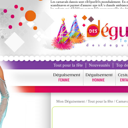
Les carnavals danois sont rÃ©putÃ©s mondialement. En effe
scandinaves et permet d'assurer une trÃ¨s chaude ambiance
les enfants qui dÃ©filent costumÃ©s pour recueillir des fr
Tout pour la fête
Nouveautés
Top de
Mon Déguisement
/
Tout pour la fête
/
Carnav