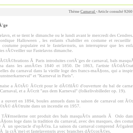
Thème
Carnaval
- Article consulté 9260
Ã¨ge
avn, et se tient le dimanche ou le lundi avant le mercredi des Cendres
rdique Halloween , les enfants s'habiller en costume et recueillir
 coutume populaire est le fastelavnsris, un interrupteur que les enf
r les rÃ©veiller sur Fastelavns dimanche.
Ã©lÃ©brations Ã Paris introduites cortÃ¨ges de carnaval, bals masq
ana dans les annÃ©es 1840 et 1850. De 1863, l'artiste fÃ©dÃ©rat
elles du carnaval dans la vieille loge des francs-maÃ§ons, qui a insp
stnerkarneval" et "Karneval in Paris".
naise a Ã©tÃ© Ã©crit pour le dÃ©filÃ© d'ouverture du bal de carna
arnaval, et a Ã©crit "aus dem Karneval" (folkelivsbilleder op. 19).
 a ouvert en 1894, boules annuels dans la saison de carnaval ont Ã
Ã©tÃ© dÃ©truite dans un incendie en 1957.
e TÃ¥rnseilerne ont produit des bals masquÃ©s annuels Ã Oslo dan
Ã§ons loge dans la tradition du carnaval, avec des masques, des cost
tÃ© Ã un spectacle d'opÃ©ra. La saison du carnaval comprend Ã©gale
 Ã la crÃ¨me) et fastelavensris avec branches dÃ©corÃ©es.