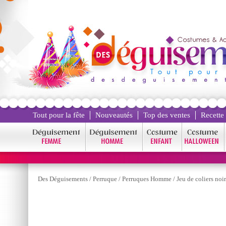
Tout pour la fête
Nouveautés
Top des ventes
Recette
Des Déguisements
/
Perruque
/
Perruques Homme
/
Jeu de coliers noir