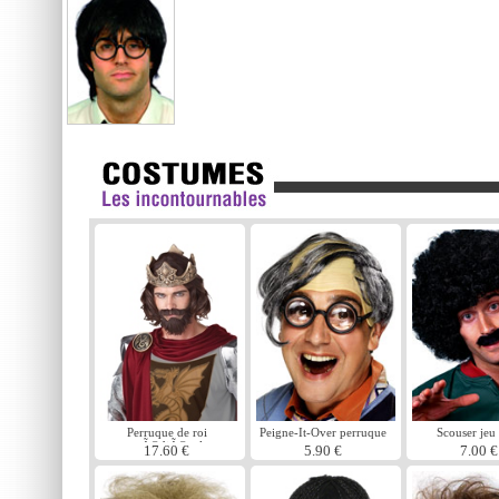
Perruque de roi
Peigne-It-Over perruque
Scouser jeu
mÃ©diÃ©val
gris
17.60 €
5.90 €
7.00 €