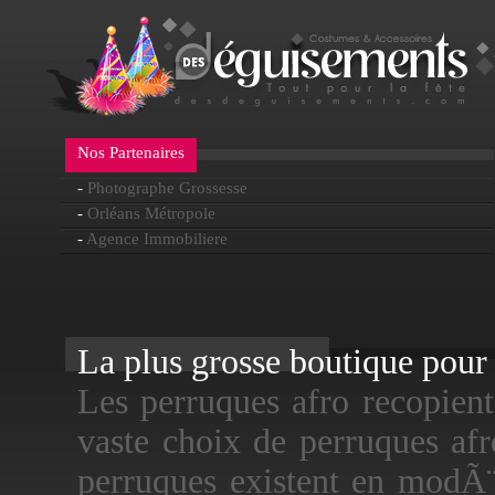
Nos Partenaires
-
Photographe Grossesse
-
Orléans Métropole
-
Agence Immobiliere
La plus grosse boutique pour f
Les perruques afro recopient
vaste choix de perruques a
perruques existent en modÃ¨