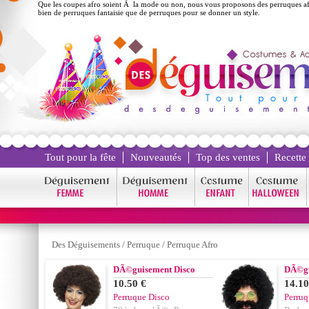
Que les coupes afro soient Ã la mode ou non, nous vous proposons des perruques af
bien de perruques fantaisie que de perruques pour se donner un style.
Tout pour la fête
Nouveautés
Top des ventes
Recette
Des Déguisements
/
Perruque
/
Perruque Afro
DÃ©guisement Disco
DÃ©gu
10.50 €
14.10
Perruque Disco
Perruq