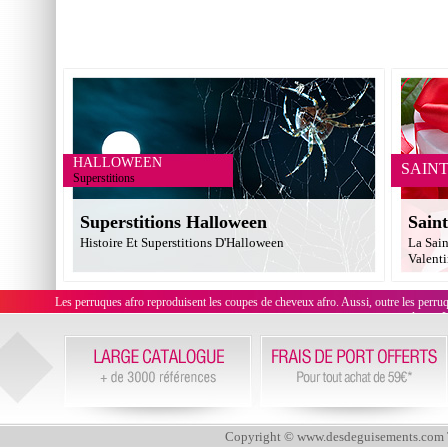
HALLOWEEN
SAIN
Superstitions
Superstitions Halloween
Saint
Histoire Et Superstitions D'Halloween
La Sain
Valent
Les perruques afro reproduisent les coupes de cheveux afro. Aussi, outre les perru
clown. L
Copyright © www.desdeguisements.com To