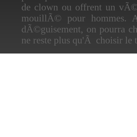
de clown ou offrent un vÃ©r
mouillÃ© pour hommes. Ai
dÃ©guisement, on pourra cho
ne reste plus qu'Ã choisir le