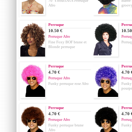
70 ' s bouclÃ©s Perruque
Barbe 
Afro
groov
Perruque
Perru
10.50 €
10.50
Perruque Afro
Perruq
Fine Foxy BOF brune et
Perruq
Blonde perruque
Perruque
Perru
4.70 €
4.70 
Perruque Afro
Perruq
Funky perruque rose Afro
Funky 
pourpr
Perruque
Perru
4.70 €
4.70 
Perruque Afro
Perruq
Funky perruque brune
Funky 
Afro