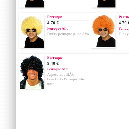
Perruque
Perru
4.70 €
4.70 
Perruque Afro
Perruq
Funky perruque jaune Afro
Funky
Perruque
9.40 €
Perruque Afro
Aspect mouillÃ©
bouclÃ©s Perruque Afro
noir