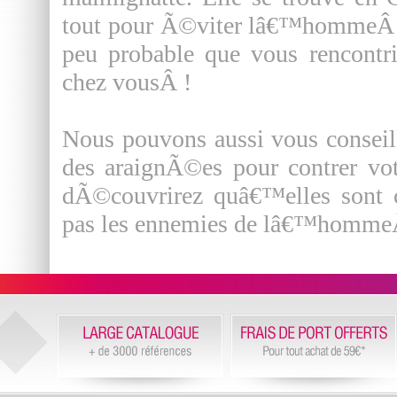
tout pour Ã©viter lâ€™hommeÂ !
peu probable que vous rencontr
chez vousÂ !
Nous pouvons aussi vous conseill
des araignÃ©es pour contrer vot
dÃ©couvrirez quâ€™elles sont 
pas les ennemies de lâ€™homme