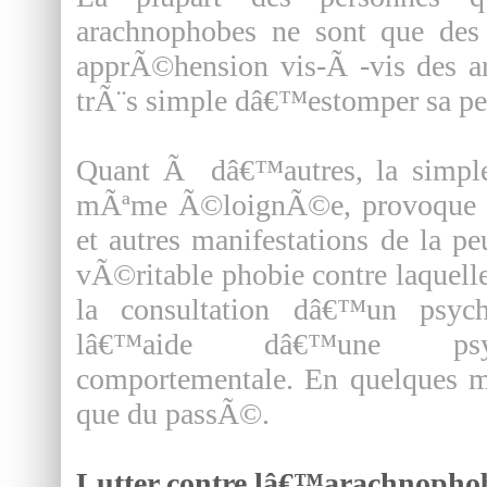
arachnophobes ne sont que des 
apprÃ©hension vis-Ã -vis des ar
trÃ¨s simple dâ€™estomper sa pe
Quant Ã dâ€™autres, la simpl
mÃªme Ã©loignÃ©e, provoque hu
et autres manifestations de la p
vÃ©ritable phobie contre laquelle
la consultation dâ€™un psyc
lâ€™aide dâ€™une psych
comportementale. En quelques mo
que du passÃ©.
Lutter contre lâ€™arachnopho