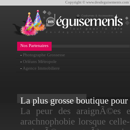
Copyright © www.desdeguisements.com To
Nos Partenaires
-
Photographe Grossesse
-
Orléans Métropole
-
Agence Immobiliere
La plus grosse boutique pour f
La peur des araignÃ©es e
arachnophobie lorsque celle-