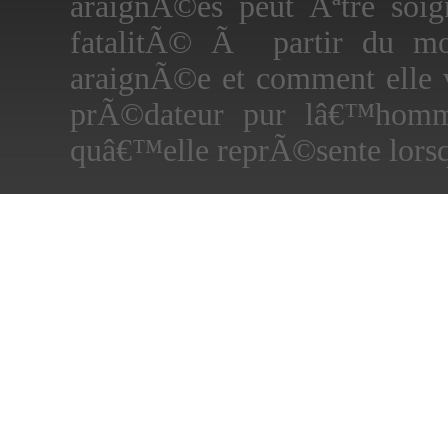
araignÃ©es peut Ãªtre so
fatalitÃ© Ã partir du m
araignÃ©e et comment elle v
prÃ©dateur pur lâ€™homme 
quâ€™elle reprÃ©sente lors