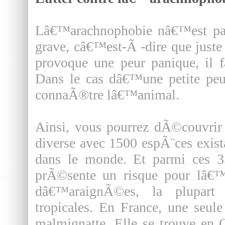
Lâ€™arachnophobie nâ€™est pas
grave, câ€™est-Ã -dire que just
provoque une peur panique, il f
Dans le cas dâ€™une petite peu
connaÃ®tre lâ€™animal.
Ainsi, vous pourrez dÃ©couvrir
diverse avec 1500 espÃ¨ces exist
dans le monde. Et parmi ces 3
prÃ©sente un risque pour lâ€™
dâ€™araignÃ©es, la plupart
tropicales. En France, une seul
malmignatte. Elle se trouve en 