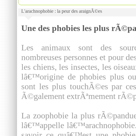
L'arachnophobie : la peur des araignÃ©es
Une des phobies les plus rÃ©p
Les animaux sont des sour
nombreuses personnes et pour des 
les chiens, les insectes, les oi
lâ€™origine de phobies plus o
sont les plus touchÃ©es par ce
Ã©galement extrÃªmement rÃ©pan
La zoophobie la plus rÃ©pandue
lâ€™appelle lâ€™arachnophobie. 
savoir ce quâ€™est une phobie