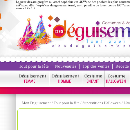
La peur des araignÃ©es ou arachnophobie est lâ€™une des phobies les plus coura
trÃ¨s peu dâ€™espÃ¨ces dangereuses. Aussi, est-il possible de lutter contre lâ€™ara
araignÃ©eÂ ?
Tout pour la fête
Nouveautés
Top des ventes
Recette
Mon Déguisement
/
Tout pour la fête
/
Superstitions Halloween
/
L'a