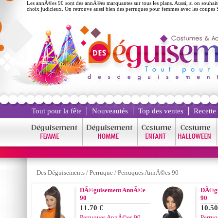
Les annÃ©es 90 sont des annÃ©es marquantes sur tous les plans. Aussi, si on souh
choix judicieux. On retrouve aussi bien des perruques pour femmes avec les coupes
Tout pour la fête
Nouveautés
Top des ventes
Recette
Des Déguisements
/
Perruque
/
Perruques AnnÃ©es 90
DÃ©guisement AnnÃ©e
DÃ©gu
90
90
11.70 €
10.50
Perruques AnnÃ©es 90
Perru