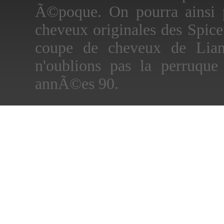
Ã©poque. On pourra ainsi p
cheveux originales des Spic
coupe de cheveux de Liam
n'oublions pas la perruqu
annÃ©es 90.