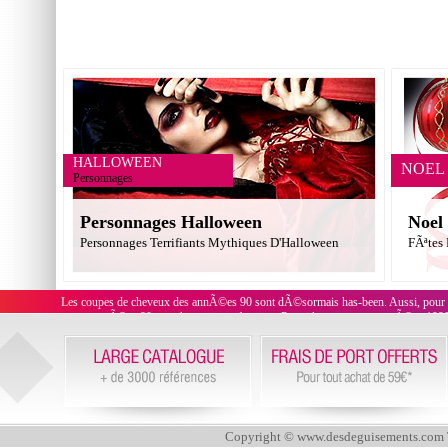
HALLOWEEN
NOEL
Personnages
Personnages Halloween
Noel
Personnages Terrifiants Mythiques D'Halloween
FÃªtes
Les coupes de cheveux des annÃ©es 90 sont dÃ©sormais has-been. Aussi, pour
tenue annÃ©es 90 pour hommes ou femmes. Parmi les perruques annÃ©es 1990, on 
Copyright © www.desdeguisements.com To