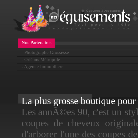
Nos Partenaires
-
Photographe Grossesse
-
Orléans Métropole
-
Agence Immobiliere
La plus grosse boutique pour f
Les annÃ©es 90, c'est un styl
coupes de cheveux originale
d'arborer l'une des coupes 