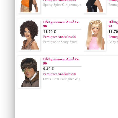
Sporty Spice Girl perruque
Perruq
DÃ©guisement AnnÃ©e
DÃ©gu
90
90
11.70 €
11.70
Perruques AnnÃ©es 90
Perru
Perruque de Scary Spice
Baby S
DÃ©guisement AnnÃ©e
90
9.40 €
Perruques AnnÃ©es 90
Oasis Liam Gallagher Wig