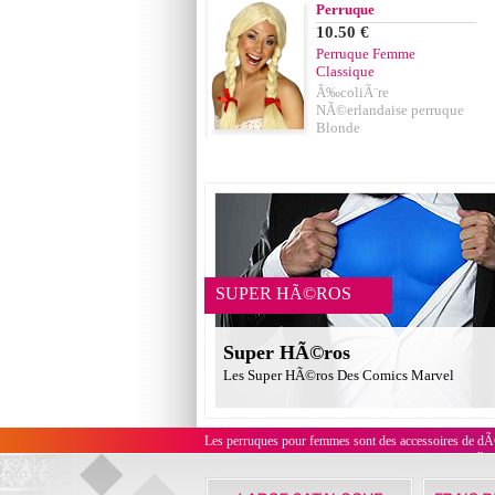
Perruque
10.50 €
Perruque Femme
Classique
Ã‰coliÃ¨re
NÃ©erlandaise perruque
Blonde
SUPER HÃ©ROS
Super HÃ©ros
Les Super HÃ©ros Des Comics Marvel
Les perruques pour femmes sont des accessoires de dÃ©
l'e