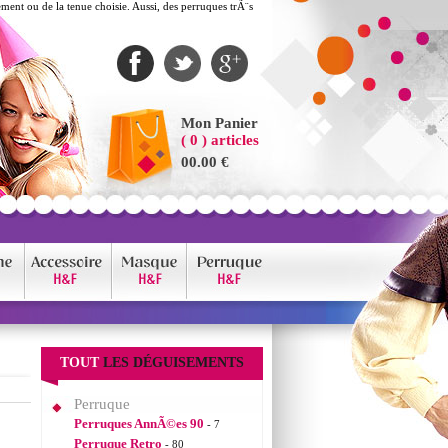
nt ou de la tenue choisie. Aussi, des perruques trÃ¨s
Mon Panier
( 0 ) articles
00.00 €
TOUT
LES DÉGUISEMENTS
Perruque
Perruques AnnÃ©es 90
- 7
Perruque Retro
- 80