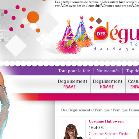
Les dÃ©guisements de femme nÃ©cessitent bien souvent des
variÃ©es avec des couleurs diffÃ©rentes sont proposÃ©es
Tout pour la fête
Nouveautés
Top de
Des Déguisements
/
Perruque
/
Perruque Femm
Costume Halloween
16.40 €
Costume Science Fiction