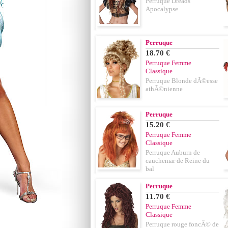
Perruque Dreads
Apocalypse
Perruque
18.70 €
Perruque Femme
Classique
Perruque Blonde dÃ©esse
athÃ©nienne
Perruque
15.20 €
Perruque Femme
Classique
Perruque Auburn de
cauchemar de Reine du
bal
Perruque
11.70 €
Perruque Femme
Classique
Perruque rouge foncÃ© de