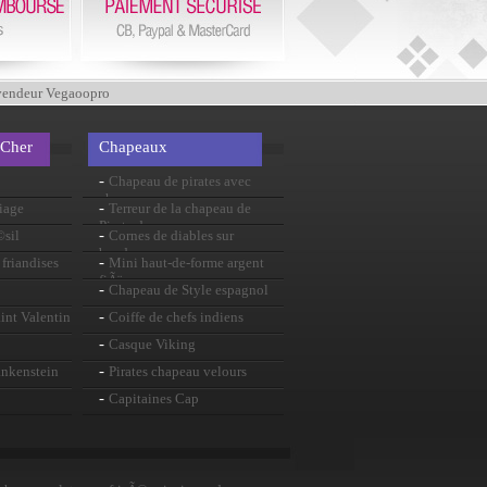
vendeur Vegaoopro
 Cher
Chapeaux
-
Chapeau de pirates avec
cheveux
-
iage
Terreur de la chapeau de
Pirate de mer
-
©sil
Cornes de diables sur
bandeau
-
friandises
Mini haut-de-forme argent
fiÃ¨vre
-
Chapeau de Style espagnol
-
int Valentin
Coiffe de chefs indiens
-
Casque Viking
-
ankenstein
Pirates chapeau velours
-
Capitaines Cap