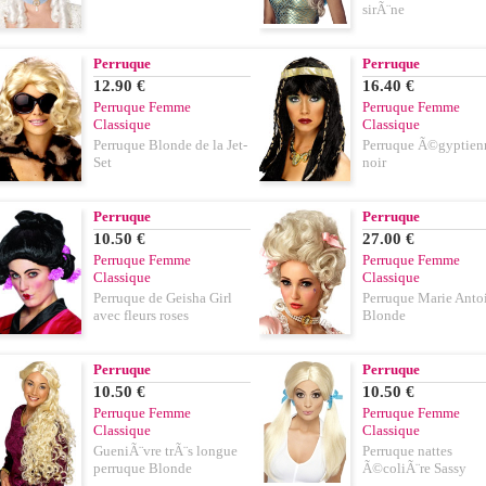
sirÃ¨ne
Perruque
Perruque
12.90 €
16.40 €
Perruque Femme
Perruque Femme
Classique
Classique
Perruque Blonde de la Jet-
Perruque Ã©gyptien
Set
noir
Perruque
Perruque
10.50 €
27.00 €
Perruque Femme
Perruque Femme
Classique
Classique
Perruque de Geisha Girl
Perruque Marie Anto
avec fleurs roses
Blonde
Perruque
Perruque
10.50 €
10.50 €
Perruque Femme
Perruque Femme
Classique
Classique
GueniÃ¨vre trÃ¨s longue
Perruque nattes
perruque Blonde
Ã©coliÃ¨re Sassy