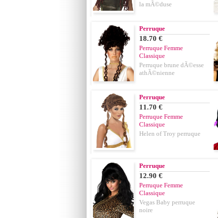
la mÃ©duse
Perruque
18.70 €
Perruque Femme
Classique
Perruque brune dÃ©esse
athÃ©nienne
Perruque
11.70 €
Perruque Femme
Classique
Helen of Troy perruque
Perruque
12.90 €
Perruque Femme
Classique
Vegas Baby perruque
noire