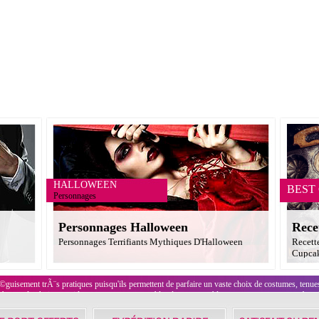
HALLOWEEN
BEST
Personnages
Personnages Halloween
Rece
Personnages Terrifiants Mythiques D'Halloween
Recett
Cupcak
guisement trÃ¨s pratiques puisqu'ils permettent de parfaire un vaste choix de costumes, tenu
mbarras du choix parmi les perruques rousses, blondes, rouges, bleues et autres perruques fantai