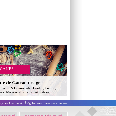
 CAKES
tte de Gateau design
e Facile & Gourmande - Gaufre , Crepes ,
es , Macaron & idee de cakes design
es, combinaisons et dÃ©guisements. En outre, vous avez
sie.