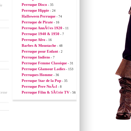
Perruque Disco
de
- 35
Perruque Hippie
- 24
Halloween Perruque
- 74
Perruque de Pirate
- 16
Perruque AnnÃ©es 1920
- 11
Perruque 1940 & 1950
- 7
Perruque Afro
- 16
Barbes & Moustache
- 48
Perruque pour Enfant
- 2
Perruque Indiens
- 7
Perruque Femme Classique
- 31
Perruque Glamour Ladies
- 153
Perruques Homme
- 36
Perruque Star de la Pop
- 35
Perruque Pere NoÃ«l
- 8
cesse
Perruque Film & SÃ©rie TV
- 56