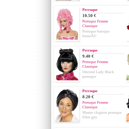
Perruque
10.50 €
Perruque Femme
Classique
Perruque baroque
beautÃ©
Perruque
9.40 €
Perruque Femme
Classique
Oriental Lady Black
perruque
Perruque
8.20 €
Perruque Femme
Classique
Mamie chignon perruque
Fibre gris