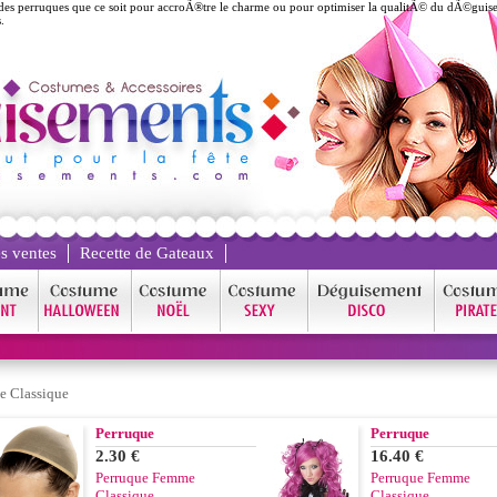
 perruques que ce soit pour accroÃ®tre le charme ou pour optimiser la qualitÃ© du dÃ©guiseme
.
s ventes
Recette de Gateaux
e Classique
Perruque
Perruque
2.30 €
16.40 €
Perruque Femme
Perruque Femme
Classique
Classique