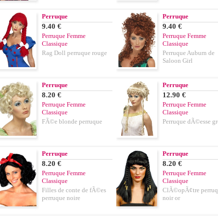
Perruque
Perruque
9.40 €
9.40 €
Perruque Femme
Perruque Femme
Classique
Classique
Rag Doll perruque rouge
Perruque Auburn de
Saloon Girl
Perruque
Perruque
8.20 €
12.90 €
Perruque Femme
Perruque Femme
Classique
Classique
FÃ©e blonde perruque
Perruque dÃ©esse g
Perruque
Perruque
8.20 €
8.20 €
Perruque Femme
Perruque Femme
Classique
Classique
Filles de conte de fÃ©es
ClÃ©opÃ¢tre perru
perruque noire
noir or