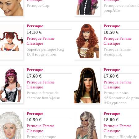
Perruque Cap
Perruque de maison 
poupÃ©e
Perruque
Perruque
14.10 €
10.50 €
Perruque Femme
Perruque Femme
Classique
Classique
Superbe perruque Rag
Perruque femme
Doll rouge et noir
steampunk
Perruque
Perruque
17.60 €
17.60 €
Perruque Femme
Perruque Femme
Classique
Classique
Perruque femme de
Perruque noire
chambre franÃ§aise
dÃ©corative de prin
Ã©gyptienne
Perruque
Perruque
10.50 €
18.80 €
Perruque Femme
Perruque Femme
Classique
Classique
Perruque baroque
Perruque Blonde de