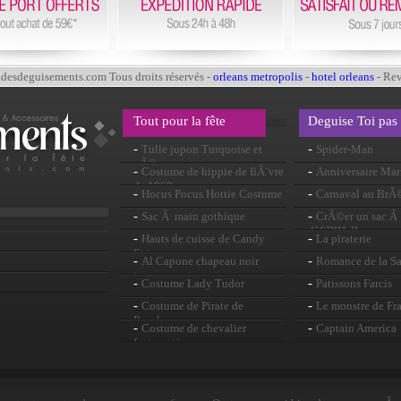
esdeguisements.com Tous droits réservés -
orleans metropolis
-
hotel orleans
- Re
Tout pour la fête
Deguise Toi pas
-
-
Tulle jupon Turquoise et
Spider-Man
nÃ©on rose
-
-
Costume de hippie de fiÃ¨vre
Anniversaire Mar
de 1960
-
-
Hocus Pocus Hottie Costume
Carnaval au BrÃ
-
-
Sac Ã main gothique
CrÃ©er un sac Ã 
dâ€™Halloween
-
-
Hauts de cuisse de Candy
La piraterie
Stripe
-
-
Al Capone chapeau noir
Romance de la Sa
troupeau
-
-
Costume Lady Tudor
Patissons Farcis
-
-
Costume de Pirate de
Le monstre de Fr
Penelope
-
-
Costume de chevalier
Captain America
fantomatique