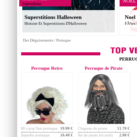
NOEL
Superstitions
Superstitions Halloween
Noel
Histoire Et Superstitions D'Halloween
FÃªtes
Des Déguisements
/
Perruque
PERRU
Perruque Retro
Perruque de Pirate
80 s pop Star perruque
19.90 €
Chapeau de pirate
11.70 €
Blonde
avec des tresses
Superbe perruque
16.40 €
Set de pirate les poils
2.90 €