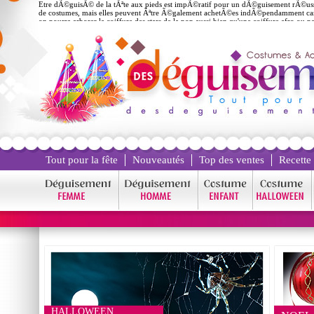
Etre dÃ©guisÃ© de la tÃªte aux pieds est impÃ©ratif pour un dÃ©guisement rÃ©uss
de costumes, mais elles peuvent Ãªtre Ã©galement achetÃ©es indÃ©pendamment car Ã e
on pourra arborer la coiffure des stars de la pop aussi bien qu'une coiffure afro ou 
Tout pour la fête
Nouveautés
Top des ventes
Recette
HALLOWEEN