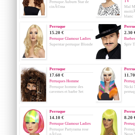
TV
Perruque Auburn Star de
cinÃ©ma
Mal M
moitiÃ
blanc
Perruque
Perru
15.20 €
2.30 
Perruque Glamour Ladies
Barbe
Superstar perruque Blonde
Spiv T
Perruque
Perru
17.60 €
11.70
Perruques Homme
Perruq
Perruque homme des
Nicki 
cavernes et barbe Set
perruq
Perruque
Perru
14.10 €
8.20 
Perruque Glamour Ladies
Perruq
Perruque Partyrama rose
Perru
nÃ©on
Neon 