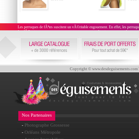
Les perruques de fÃªtes suscitent un vÃ©ritable engouement. En effet, les perr
des dÃ©guisements, costumes et tenues en tout genre. Ainsi, on trouvera des pe
qui caricaturent un pe
Copyright © www.desdeguisements.com To
Nos Partenaires
-
Photographe Grossesse
-
Orléans Métropole