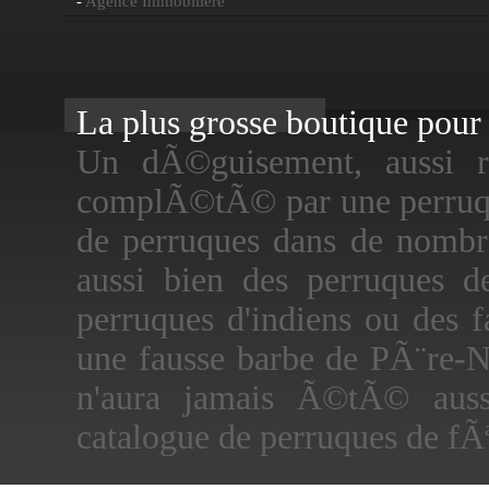
-
Agence Immobiliere
La plus grosse boutique pour f
Un dÃ©guisement, aussi rÃ
complÃ©tÃ© par une perruque
de perruques dans de nombre
aussi bien des perruques d
perruques d'indiens ou des 
une fausse barbe de PÃ¨re-N
n'aura jamais Ã©tÃ© auss
catalogue de perruques de fÃª