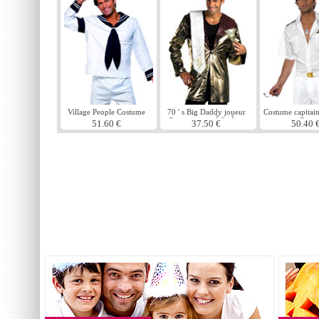
Village People Costume
70 ' s Big Daddy joueur
Costume capitai
marine
Costume proxÃ©nÃ¨te
Gun
51.60 €
37.50 €
50.40 