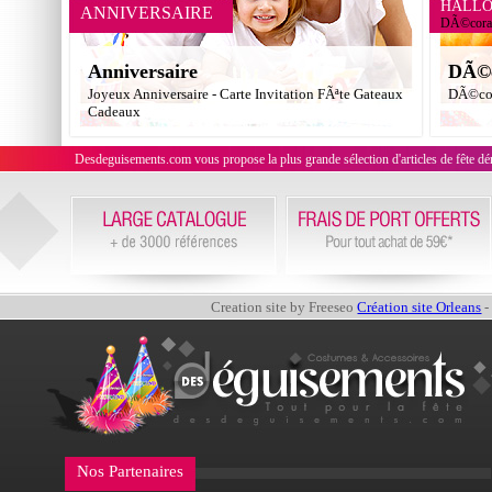
HALL
ANNIVERSAIRE
DÃ©corat
Anniversaire
DÃ©c
Joyeux Anniversaire - Carte Invitation FÃªte Gateaux
DÃ©cor
Cadeaux
Desdeguisements.com vous propose la plus grande sélection d'articles de fête déni
Creation site by Freeseo
Création site Orleans
-
Nos Partenaires