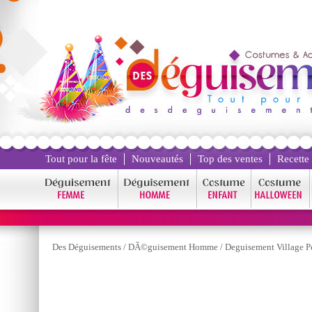
Tout pour la fête
Nouveautés
Top des ventes
Recette
Des Déguisements
/
DÃ©guisement Homme
/
Deguisement Village P