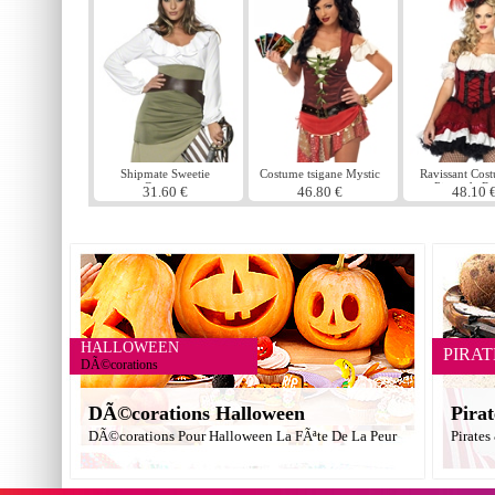
Shipmate Sweetie
Costume tsigane Mystic
Ravissant Cos
Costume
Pirate de R
31.60 €
46.80 €
48.10 
HALLOWEEN
PIRAT
DÃ©corations
DÃ©corations Halloween
Pirat
DÃ©corations Pour Halloween La FÃªte De La Peur
Pirates