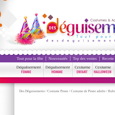
Tout pour la fête
Nouveautés
Top des ventes
Recette
Des Déguisements
/
Costume Pirate
/
Costume de Pirate adulte
/
Rubi