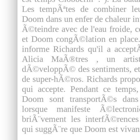
Les tempÃªtes de combiner leu
Doom dans un enfer de chaleur in
Ã©teindre avec de l'eau froide, 
et Doom congÃ©lation en place
informe Richards qu'il a accept
Alicia MaÃ®tres , un artis
dÃ©veloppÃ© des sentiments, et
de super-hÃ©ros. Richards prop
qui accepte. Pendant ce temps
Doom sont transportÃ©s dans 
lorsque manifeste Ã©lectron
briÃ¨vement les interfÃ©rence
qui suggÃ¨re que Doom est vivan