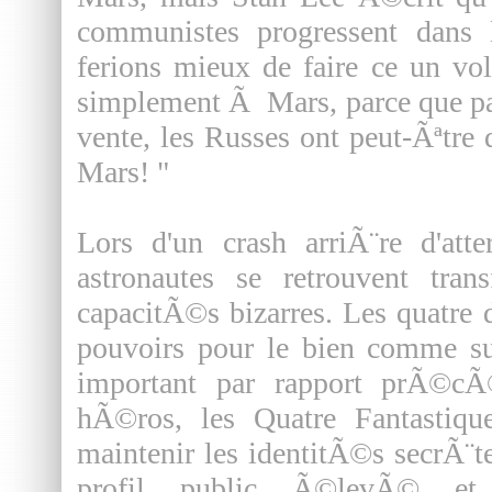
communistes progressent dans l
ferions mieux de faire ce un vol
simplement Ã Mars, parce que pa
vente, les Russes ont peut-Ãªtr
Mars! "
Lors d'un crash arriÃ¨re d'atte
astronautes se retrouvent tra
capacitÃ©s bizarres. Les quatre d
pouvoirs pour le bien comme s
important par rapport prÃ©cÃ
hÃ©ros, les Quatre Fantastiqu
maintenir les identitÃ©s secrÃ¨t
profil public Ã©levÃ© et 