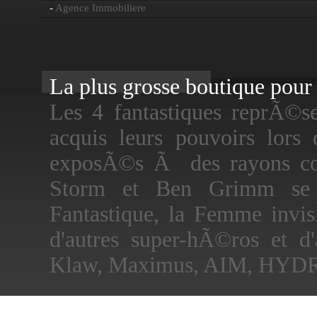
-
Agence Immobiliere
La plus grosse boutique pour f
Les 4 fantastiques reprÃ©s
acquis leurs pouvoirs lors
exposÃ©s Ã des rayons cos
Storm et Ben Grimm se t
Fantastique, la Femme invis
d'autres super-hÃ©ros et 
Klaw, Maximus, AIM, HYDRA,