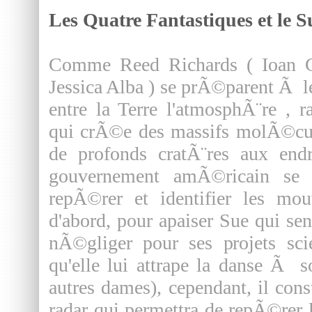
Les Quatre Fantastiques et le S
Comme Reed Richards ( Ioan G
Jessica Alba ) se prÃ©parent Ã le
entre la Terre l'atmosphÃ¨re , 
qui crÃ©e des massifs molÃ©cula
de profonds cratÃ¨res aux end
gouvernement amÃ©ricain se 
repÃ©rer et identifier les mou
d'abord, pour apaiser Sue qui sent
nÃ©gliger pour ses projets sci
qu'elle lui attrape la danse Ã s
autres dames), cependant, il cons
radar qui permettra de repÃ©rer