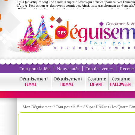
Les 4 fantastiques sont une bande 4 super-hÃ©ros qui officient pour sauver l'human
dÃ»s Ã l'exposition Ã des rayons cosmiques. Ainsi, ils se transforment en 4 superhÃ
alliÃ©s, les 4 fantastiques tentent de combattre des ennemis comme Annihilus, Att
Tout pour la fête
Nouveautés
Top des ventes
Recette
Mon Déguisement
/
Tout pour la fête
/
Super HÃ©ros
/
les Quatre Fa