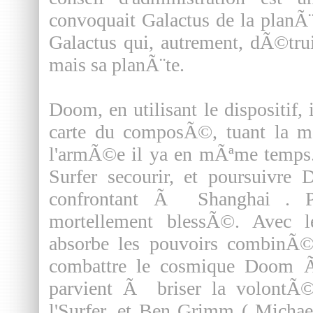
convoquait Galactus de la planÃ¨t
Galactus qui, autrement, dÃ©tru
mais sa planÃ¨te.
Doom, en utilisant le dispositif,
carte du composÃ©, tuant la m
l'armÃ©e il ya en mÃªme temps. 
Surfer secourir, et poursuivre 
confrontant Ã Shanghai . Pe
mortellement blessÃ©. Avec l
absorbe les pouvoirs combinÃ©
combattre le cosmique Doom 
parvient Ã briser la volontÃ
l'Surfer, et Ben Grimm ( Michae