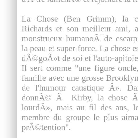
La Chose (Ben Grimm), la co
Richards et son meilleur ami
monstrueux humanoÃ¯de escarp
la peau et super-force. La chose e
dÃ©goÃ»t de soi et l'auto-apitoie
Il sert comme "une figure oncle
famille avec une grosse Brooklyn 
de l'humour caustique Â». Dan
donnÃ© Ã Kirby, la chose Ã
lourdÂ», mais au fil des ans, 
membre du groupe le plus aimab
prÃ©tention".