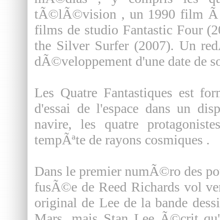
tÃ©lÃ©vision , un 1990 film Ã 
films de studio Fantastic Four (2
the Silver Surfer (2007). Un r
dÃ©veloppement d'une date de so
Les Quatre Fantastiques est fo
d'essai de l'espace dans un di
navire, les quatre protagonis
tempÃªte de rayons cosmiques .
Dans le premier numÃ©ro des pou
fusÃ©e de Reed Richards vol ver
original de Lee de la bande dess
Mars, mais Stan Lee Ã©crit qu'