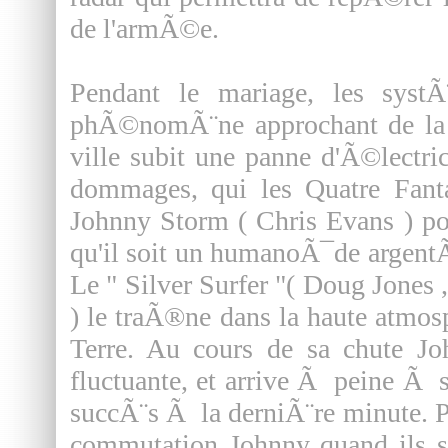
de l'armÃ©e.
Pendant le mariage, les syst
phÃ©nomÃ¨ne approchant de la v
ville subit une panne d'Ã©lectri
dommages, qui les Quatre Fanta
Johnny Storm ( Chris Evans ) po
qu'il soit un humanoÃ¯de argent
Le " Silver Surfer "( Doug Jones 
) le traÃ®ne dans la haute atmos
Terre. Au cours de sa chute Jo
fluctuante, et arrive Ã peine Ã 
succÃ¨s Ã la derniÃ¨re minute. Pl
commutation Johnny quand ils se