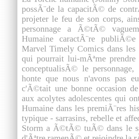
possÃ¨de la capacitÃ© de contrÃ
projeter le feu de son corps, ai
personnage a Ã©tÃ© vaguem
Humaine caractÃ¨re publiÃ©e
Marvel Timely Comics dans les
qui pourrait lui-mÃªme prendre 
conceptualisÃ© le personnage, 
honte que nous n'avons pas eu
c'Ã©tait une bonne occasion de
aux acolytes adolescentes qui 
Humaine dans les premiÃ¨res his
typique - sarrasins, rebelle et a
Storm a Ã©tÃ© tuÃ© dans le sc
d'Ãªtre ramenÃ© et rejoindre la 