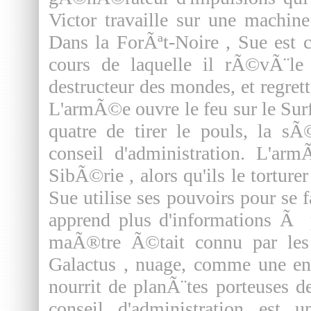
Victor travaille sur une machi
Dans la ForÃªt-Noire , Sue est c
cours de laquelle il rÃ©vÃ¨le q
destructeur des mondes, et regrett
L'armÃ©e ouvre le feu sur le Surfe
quatre de tirer le pouls, la sÃ
conseil d'administration. L'ar
SibÃ©rie , alors qu'ils le torture
Sue utilise ses pouvoirs pour se f
apprend plus d'informations Ã pa
maÃ®tre Ã©tait connu par le
Galactus , nuage, comme une en
nourrit de planÃ¨tes porteuses d
conseil d'administration est 