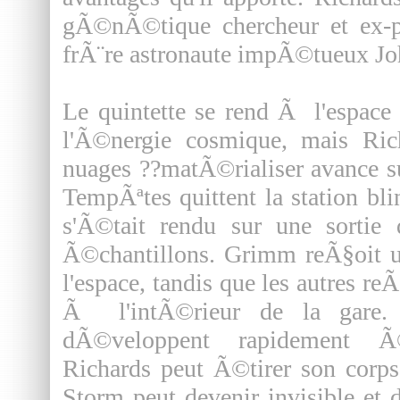
gÃ©nÃ©tique chercheur et ex-p
frÃ¨re astronaute impÃ©tueux Jo
Le quintette se rend Ã l'espace
l'Ã©nergie cosmique, mais Ric
nuages ??matÃ©rialiser avance sur
TempÃªtes quittent la station b
s'Ã©tait rendu sur une sortie 
Ã©chantillons. Grimm reÃ§oit u
l'espace, tandis que les autres r
Ã l'intÃ©rieur de la gare.
dÃ©veloppent rapidement Ã©
Richards peut Ã©tirer son corp
Storm peut devenir invisible e