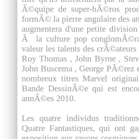
Ã©quipe de super-hÃ©ros prod
formÃ© la pierre angulaire des
augmentera d'une petite divisi
Ã la culture pop conglomÃ©rat
valeur les talents des crÃ©ateur
Roy Thomas , John Byrne , Stev
John Buscema , George PÃ©rez et
nombreux titres Marvel originai
Bande DessinÃ©e qui est encor
annÃ©es 2010.
Les quatre individus tradition
Quatre Fantastiques, qui ont g
exposition aux rayons cosmiques 