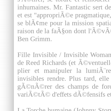
inhumaines. Mr. Fantastic sert d
et est "appropriÃ©e pragmatique, 
se blÃ¢me pour la mission spa
raison de la faÃ§on dont l'Ã©v
Ben Grimm.
Fille Invisible / Invisible Woma
de Reed Richards (et Ã©ventuell
plier et manipuler la lumiÃ¨
invisibles rendre. Plus tard, e
gÃ©nÃ©rer des champs de force
variÃ©tÃ© d'effets dÃ©fensifs et 
La Torche humaine (Johnny Storm