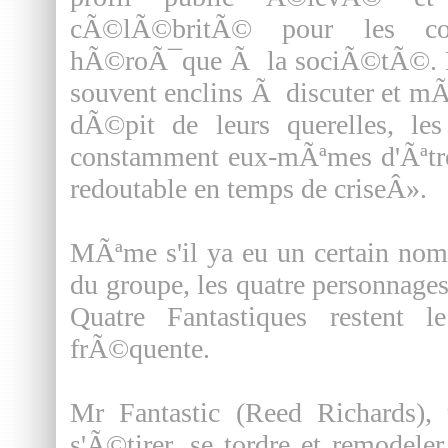
cÃ©lÃ©britÃ© pour les contr
hÃ©roÃ¯que Ã la sociÃ©tÃ©. Da
souvent enclins Ã discuter et mÃ
dÃ©pit de leurs querelles, les
constamment eux-mÃªmes d'Ãªt
redoutable en temps de criseÂ».
MÃªme s'il ya eu un certain nom
du groupe, les quatre personnage
Quatre Fantastiques restent
frÃ©quente.
Mr Fantastic (Reed Richards), 
s'Ã©tirer, se tordre et remodel