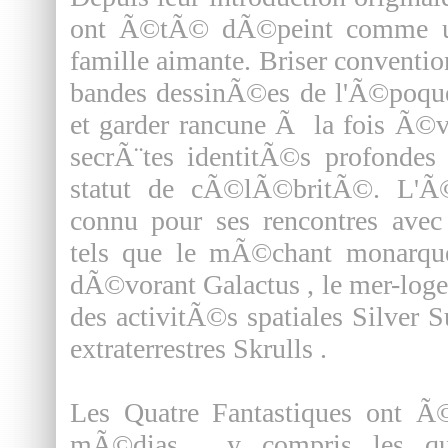
ont Ã©tÃ© dÃ©peint comme un 
famille aimante. Briser conventi
bandes dessinÃ©es de l'Ã©poque, 
et garder rancune Ã la fois Ã©
secrÃ¨tes identitÃ©s profondes
statut de cÃ©lÃ©britÃ©. L'Ã
connu pour ses rencontres avec
tels que le mÃ©chant monarqu
dÃ©vorant Galactus , le mer-log
des activitÃ©s spatiales Silver 
extraterrestres Skrulls .
Les Quatre Fantastiques ont Ã
mÃ©dias , y compris les qu