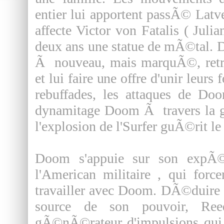
entier lui apportent passÃ© Latv
affecte Victor von Fatalis ( Jul
deux ans une statue de mÃ©tal. 
Ã nouveau, mais marquÃ©, retrac
et lui faire une offre d'unir leurs 
rebuffades, les attaques de Doo
dynamitage Doom Ã travers la g
l'explosion de l'Surfer guÃ©rit l
Doom s'appuie sur son expÃ©
l'American militaire , qui forc
travailler avec Doom. DÃ©duire qu
source de son pouvoir, Re
gÃ©nÃ©rateur d'impulsions qui 