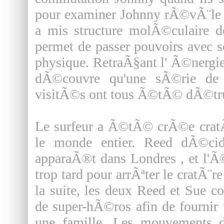
pour examiner Johnny rÃ©vÃ¨le q
a mis structure molÃ©culaire d
permet de passer pouvoirs avec s
physique. RetraÃ§ant l' Ã©nergie
dÃ©couvre qu'une sÃ©rie de p
visitÃ©s ont tous Ã©tÃ© dÃ©tru
Le surfeur a Ã©tÃ© crÃ©e cratÃ¨
le monde entier. Reed dÃ©cid
apparaÃ®t dans Londres , et l'Ã©
trop tard pour arrÃªter le cratÃ¨re
la suite, les deux Reed et Sue c
de super-hÃ©ros afin de fournir
une famille. Les mouvements d