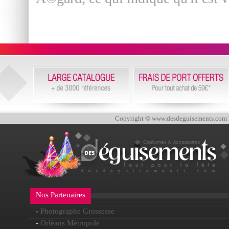
Copyright © www.desdeguisements.com To
Nos Partenaires
-
Photographe Grossesse
-
Orléans Métropole