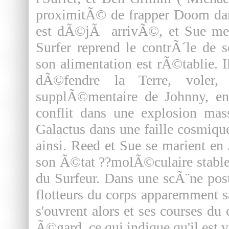
proximitÃ© de frapper Doom dans
est dÃ©jÃ arrivÃ©, et Sue meu
Surfer reprend le contrÃ´le de s
son alimentation est rÃ©tablie. I
dÃ©fendre la Terre, voler
supplÃ©mentaire de Johnny, en
conflit dans une explosion mas
Galactus dans une faille cosmiqu
ainsi. Reed et Sue se marient e
son Ã©tat ??molÃ©culaire stable
du Surfeur. Dans une scÃ¨ne post
flotteurs du corps apparemment s
s'ouvrent alors et ses courses du
Ã©gard, ce qui indique qu'il est v