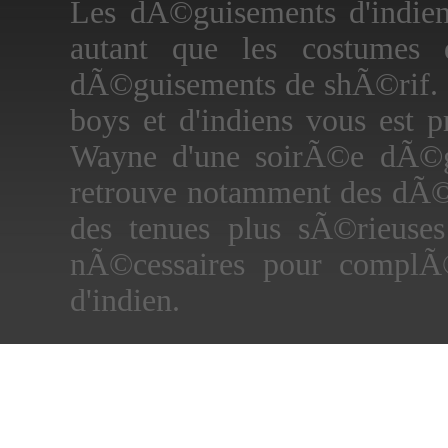
Les dÃ©guisements d'indien
autant que les costumes 
dÃ©guisements de shÃ©rif.
boys et d'indiens vous est 
Wayne d'une soirÃ©e dÃ©g
retrouve notamment des dÃ©
des tenues plus sÃ©rieuses
nÃ©cessaires pour complÃ
d'indien.