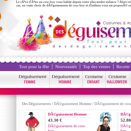
Le rÃªve d'Ãªtre un cow-boy vous habite depuis votre plus tendre enfance ? Alors v
cas, un vaste choix de dÃ©guisements de cow-boy et d'indiens vous est proposÃ© av
Tout pour la fête
Nouveautés
Top des ventes
Recette
Des Déguisements
/
DÃ©guisement Homme
/
DÃ©guisement de cow
DÃ©guisement Homme
DÃ©g
43.30 €
52.80
DÃ©guisement de cow-
DÃ©gu
boy
boy