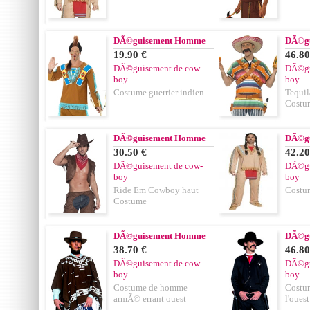
DÃ©guisement Homme
DÃ©g
19.90 €
46.80
DÃ©guisement de cow-
DÃ©gu
boy
boy
Costume guerrier indien
Tequil
Costu
DÃ©guisement Homme
DÃ©g
30.50 €
42.20
DÃ©guisement de cow-
DÃ©gu
boy
boy
Ride Em Cowboy haut
Costum
Costume
DÃ©guisement Homme
DÃ©g
38.70 €
46.80
DÃ©guisement de cow-
DÃ©gu
boy
boy
Costume de homme
Costum
armÃ© errant ouest
l'ouest