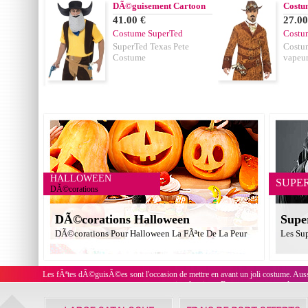
DÃ©guisement Cartoon
Costu
41.00 €
27.00
Costume SuperTed
Costum
SuperTed Texas Pete
Costu
Costume
vapeu
HALLOWEEN
SUPE
DÃ©corations
DÃ©corations Halloween
Supe
DÃ©corations Pour Halloween La FÃªte De La Peur
Les Su
Les fÃªtes dÃ©guisÃ©es sont l'occasion de mettre en avant un joli costume. Au
convient le mieux. En outre, on trouve des te