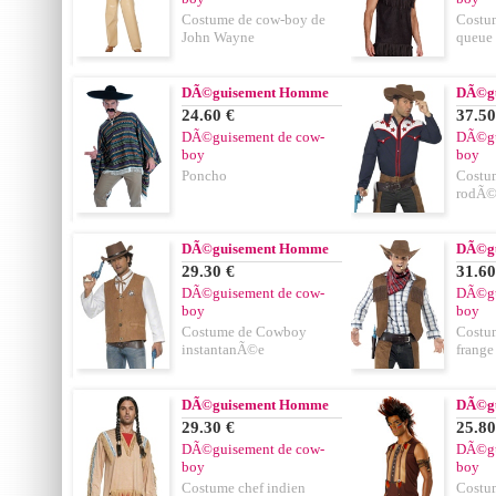
Costume de cow-boy de
Costu
John Wayne
queue
DÃ©guisement Homme
DÃ©g
24.60 €
37.50
DÃ©guisement de cow-
DÃ©gu
boy
boy
Poncho
Costu
rodÃ
DÃ©guisement Homme
DÃ©g
29.30 €
31.60
DÃ©guisement de cow-
DÃ©gu
boy
boy
Costume de Cowboy
Costu
instantanÃ©e
frange
DÃ©guisement Homme
DÃ©g
29.30 €
25.80
DÃ©guisement de cow-
DÃ©gu
boy
boy
Costume chef indien
Costum