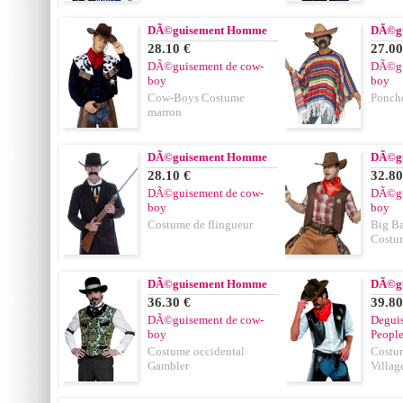
DÃ©guisement Homme
DÃ©g
28.10 €
27.00
DÃ©guisement de cow-
DÃ©gu
boy
boy
Cow-Boys Costume
Poncho
marron
DÃ©guisement Homme
DÃ©g
28.10 €
32.80
DÃ©guisement de cow-
DÃ©gu
boy
boy
Costume de flingueur
Big B
Costu
DÃ©guisement Homme
DÃ©g
36.30 €
39.80
DÃ©guisement de cow-
Deguis
boy
Peopl
Costume occidental
Costu
Gambler
Villag