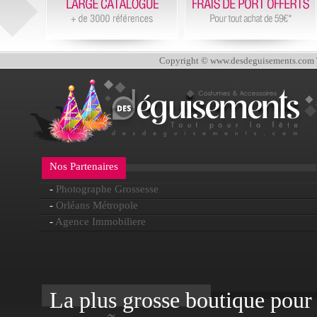
Copyright © www.desdeguisements.com To
Nos Partenaires
-
Photographe Grossesse
-
Orléans Métropole
-
Agence Immobiliere
La plus grosse boutique pour f