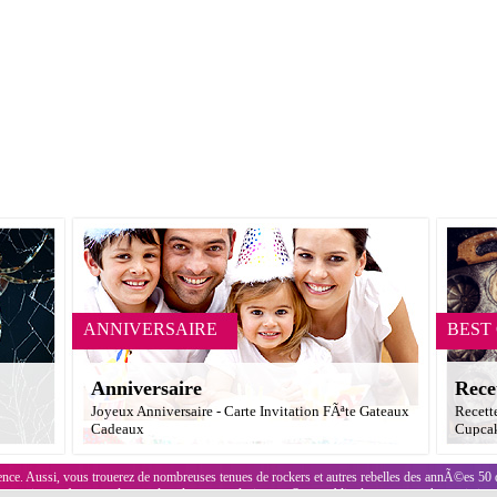
ANNIVERSAIRE
BEST
Anniversaire
Rece
Joyeux Anniversaire - Carte Invitation FÃªte Gateaux
Recett
Cadeaux
Cupcak
nce. Aussi, vous trouerez de nombreuses tenues de rockers et autres rebelles des annÃ©es 50
o qui nous feront replonger dans les trente glorieuses. Sans oublier les costumes humoristiq