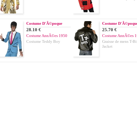
Costume D'Ã©poque
Costume D'Ã©poqu
28.10 €
25.70 €
Costume AnnÃ©es 1950
Costume AnnÃ©es 1
Costume Teddy Boy
Graisse de mens T-Bi
Jacket