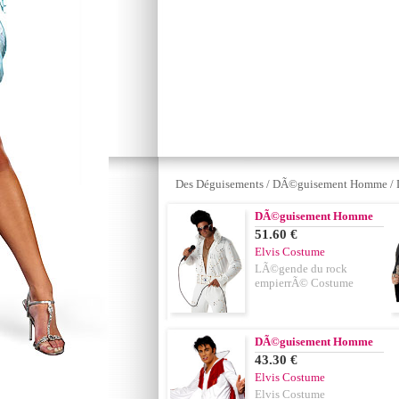
Des Déguisements
/
DÃ©guisement Homme
/
DÃ©guisement Homme
51.60 €
Elvis Costume
LÃ©gende du rock
empierrÃ© Costume
DÃ©guisement Homme
43.30 €
Elvis Costume
Elvis Costume