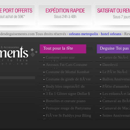
esdeguisements.com Tous droits réservés -
orleans metropolis
-
hotel orleans
- Re
Tout pour la fête
Deguise Toi pas
-
-
Costume juste une
Cartes de NoÃ«l
bouchÃ©e
-
-
Arceaux Fat Cats Costume
Daredevil
noir et blanc
-
-
Costume de Mortal Kombat
Le PÃ¨re NoÃ«l
Scorpion
-
-
Costume de girafe de fiÃ¨vre
Ballon Anniversa
-
-
Body bleu imprimÃ© de
PÃ¢te d'amandes
lÃ©opard
-
-
3 En 1 Glitter signe Dollar $
Les enfantsÂ et l
rappeur anneaux argent
de la peur
-
-
Bretelles et cravate piano
Carnaval au BrÃ
clavier
-
-
Perruque rouge de Partyrama
Carnaval de Ma
-
-
FiÃ¨vre St Paddys jour Bling
Soiree Anniversai
Costume