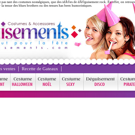
 tant des costumes nostalgiques, que des idÃ©es de dÃ©guisement rock. En effet, on retrouve u
 la tenue des blues brothers ou des tenues has been humoristiques.
s ventes
Recette de Gateaux