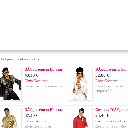
DÃ©guisement AnnÃ©es 50
DÃ©guisement Homme
DÃ©guisement Ho
43.30 €
52.80 €
Elvis Costume
Elvis Costume
Elvis Costume noir et or
Elvis Costume blanc
empierrÃ©
DÃ©guisement Homme
Costume D'Ã©poqu
37.50 €
23.40 €
Elvis Costume
Costume AnnÃ©es 1
Elvis Costume or
Costume Teddy Boy 