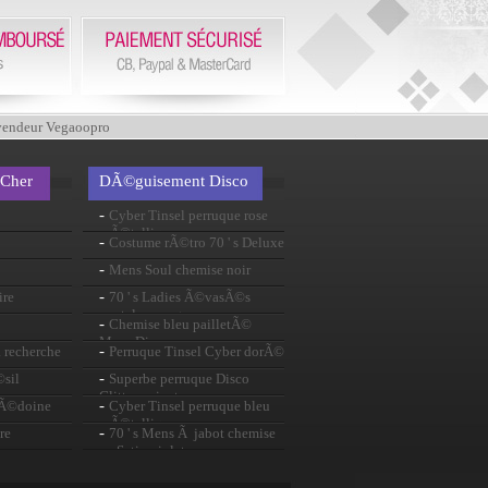
vendeur Vegaoopro
 Cher
DÃ©guisement Disco
-
Cyber Tinsel perruque rose
mÃ©tallique
-
Costume rÃ©tro 70 ' s Deluxe
-
Mens Soul chemise noir
-
ire
70 ' s Ladies Ã©vasÃ©s
pantalon rouge
-
Chemise bleu pailletÃ©
Mens Disco
-
a recherche
Perruque Tinsel Cyber dorÃ©
-
©sil
Superbe perruque Disco
Glitter noir et or
-
cÃ©doine
Cyber Tinsel perruque bleu
mÃ©tallique
-
re
70 ' s Mens Ã jabot chemise
en Satin violet