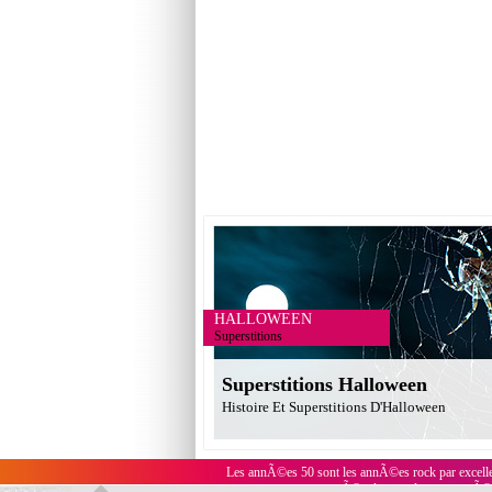
HALLOWEEN
Superstitions
Superstitions Halloween
Histoire Et Superstitions D'Halloween
Les annÃ©es 50 sont les annÃ©es rock par excelle
Ã©galement des tenues rÃ©tr