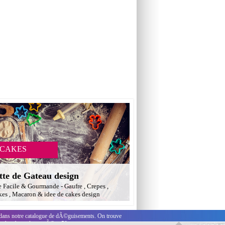
 CAKES
tte de Gateau design
e Facile & Gourmande - Gaufre , Crepes ,
es , Macaron & idee de cakes design
 dans notre catalogue de dÃ©guisements. On trouve
ues has-been des annÃ©es 50.