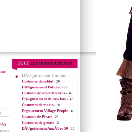
TOUT
LES DÉGUISEMENTS
mme
DÃ©guisement Homme
Costumes de soldat
- 29
DÃ©guisement Policier
- 27
Costume de super-hÃ©ros
- 34
DÃ©guisement de cow-boy
- 32
Costumes de marin
- 20
Deguisement Village People
- 6
e
Costume de Pirate
- 23
Costumes de grease
- 2
950
DÃ©guisement AnnÃ©es 50
- 10
rouge