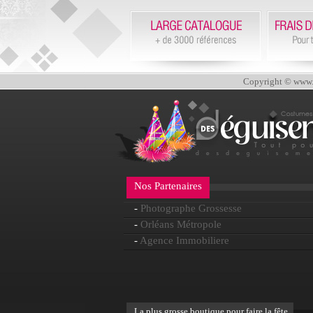
Copyright © www.d
Nos Partenaires
-
Photographe Grossesse
-
Orléans Métropole
-
Agence Immobiliere
La plus grosse boutique pour faire la fête