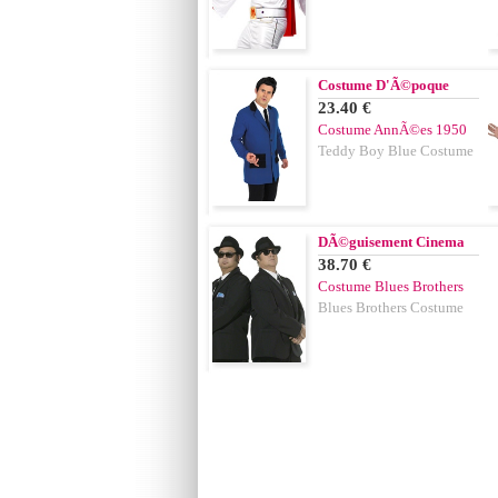
Costume D'Ã©poque
23.40 €
Costume AnnÃ©es 1950
Teddy Boy Blue Costume
DÃ©guisement Cinema
38.70 €
Costume Blues Brothers
Blues Brothers Costume