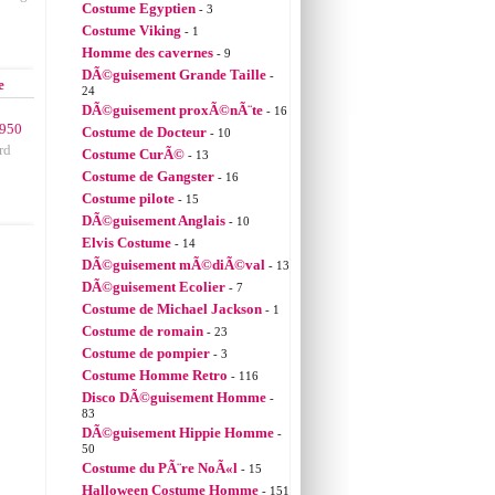
Costume Egyptien
- 3
Costume Viking
- 1
Homme des cavernes
- 9
DÃ©guisement Grande Taille
-
e
24
DÃ©guisement proxÃ©nÃ¨te
- 16
950
Costume de Docteur
- 10
rd
Costume CurÃ©
- 13
Costume de Gangster
- 16
Costume pilote
- 15
DÃ©guisement Anglais
- 10
Elvis Costume
- 14
DÃ©guisement mÃ©diÃ©val
- 13
DÃ©guisement Ecolier
- 7
Costume de Michael Jackson
- 1
Costume de romain
- 23
Costume de pompier
- 3
Costume Homme Retro
- 116
Disco DÃ©guisement Homme
-
83
DÃ©guisement Hippie Homme
-
50
Costume du PÃ¨re NoÃ«l
- 15
Halloween Costume Homme
- 151