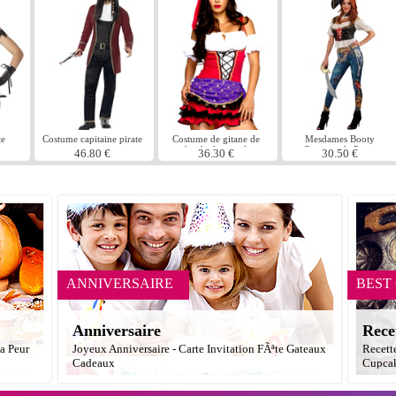
te
Costume capitaine pirate
Costume de gitane de
Mesdames Booty
boule de cristal
Costume de Pirate
46.80 €
36.30 €
30.50 €
ANNIVERSAIRE
BEST
Anniversaire
Rece
a Peur
Joyeux Anniversaire - Carte Invitation FÃªte Gateaux
Recett
Cadeaux
Cupcak