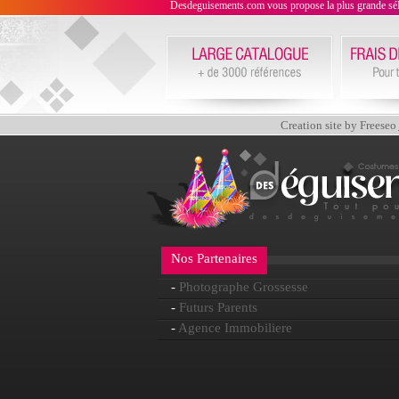
Desdeguisements.com vous propose la plus grande sélecti
Creation site by Freeseo
Nos Partenaires
-
Photographe Grossesse
-
Futurs Parents
-
Agence Immobiliere