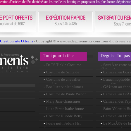
on d'articles de fête déniché sur les meilleurs boutiques proposant les plus beaux déguisements
évènement !
Création site Orleans
- Copyright © www.desdeguisements.com Tous droits réservé
Tout pour la fête
Deguise Toi pas
-
-
Dr TS Tickle Costume
SorciÃ¨re entre hi
lÃ©gendes
-
-
Costume de Santa de
Carnaval en Guy
paillettes
-
-
Costume de chevalier
L'arachnophobie :
croisÃ© pour enfants
araignÃ©es
-
-
Boa luxe violet plumes
GÃ¢teau au choc
-
-
Costume de Pirate Wench
Carnaval au BrÃ
-
-
Mary Jane chaussures
Carnaval des Pay
-
-
Luxe Pirate barbe brune
Saint Valentin Hi
-
-
Costume Rubble Betty
Carnaval au Dan
-
-
Poule nuit Fedora Hat
Le MusÃ©e de la 
Fuchsia
CarcassonneÂ : une