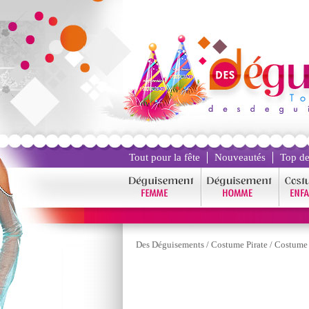
Tout pour la fête
Nouveautés
Top de
Des Déguisements
/
Costume Pirate
/
Costume 