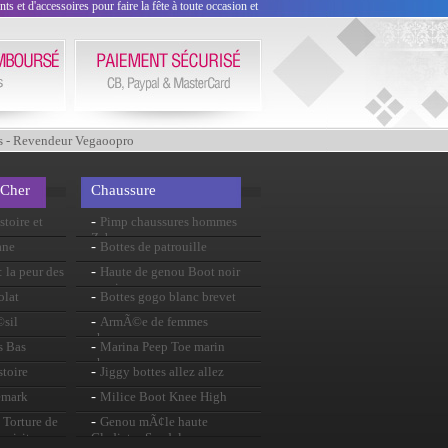
 et d'accessoires pour faire la fête à toute occasion et
s - Revendeur Vegaoopro
 Cher
Chaussure
-
stoire et
Pimp chaussures hommes
Zebra
-
ane
Bottes de patrouille
-
 la peur des
Haute de genou Boot noir
verni
-
olat
Bottes gogo blanc brevet
-
©sil
ArmÃ©e de femmes
chaussures
-
s Bas
Marina Peep Toe marin
chaussure
-
stoire
Jiggy bottes allez allez
-
emark
Milice Boot Knee High
-
Torture de
Genou mÃ¢le haute
 visite
Gladiator Sandals