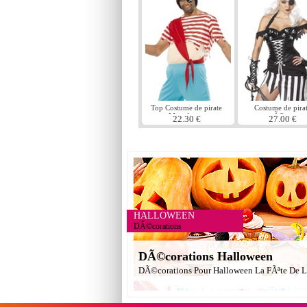
Top Costume de pirate
Costume de pira
Mate farcie
maÃ®tresse
22.30 €
27.00 €
HALLOWEEN
DÃ©corations
DÃ©corations Halloween
DÃ©corations Pour Halloween La FÃªte De L