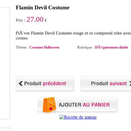
Flamin Devil Costume
27.00
Prix :
€
FiÃ¨vre Flamin Devil Costume rouge et or comprend robe ave
cornes
Thème :
Rubrique :
Costume Halloween
DÃ©guisement diable