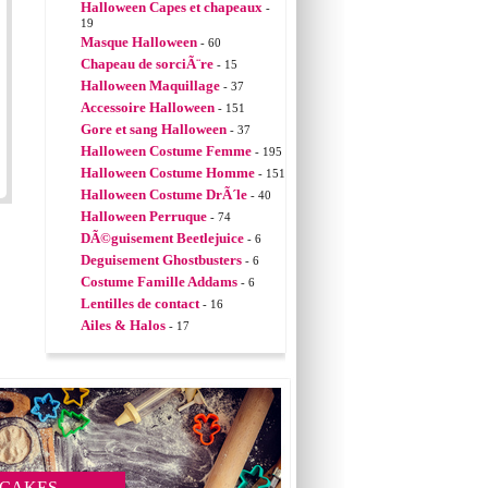
Halloween Capes et chapeaux
-
19
Masque Halloween
- 60
Chapeau de sorciÃ¨re
- 15
Halloween Maquillage
- 37
Accessoire Halloween
- 151
Gore et sang Halloween
- 37
Halloween Costume Femme
- 195
Halloween Costume Homme
- 151
Halloween Costume DrÃ´le
- 40
Halloween Perruque
- 74
DÃ©guisement Beetlejuice
- 6
Deguisement Ghostbusters
- 6
Costume Famille Addams
- 6
Lentilles de contact
- 16
Ailes & Halos
- 17
 CAKES