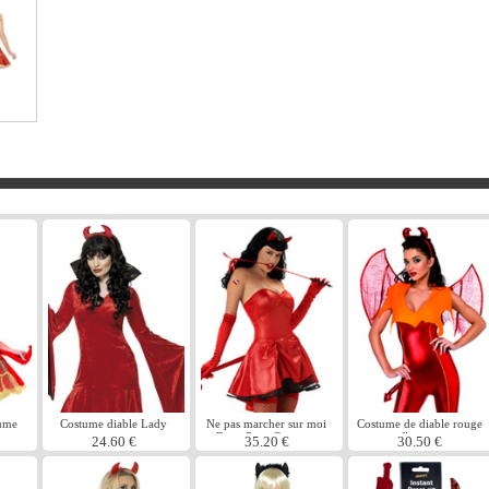
tume
Costume diable Lady
Ne pas marcher sur moi
Costume de diable rouge
Betty Page Costume
flamme
24.60 €
35.20 €
30.50 €