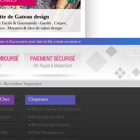
tte de Gateau design
e Facile & Gourmande - Gaufre , Crepes ,
es , Macaron & idee de cakes design
 et d'accessoires pour faire la fête à toute occasion et
s - Revendeur Vegaoopro
 Cher
Chapeaux
-
ats-Unis
Melon chapeau de feutre noir
-
caines
Reines joyaux de la
Couronne or et argent assorti
-
Brown battant chapeau
-
s Bas
Pirate Bandana noir