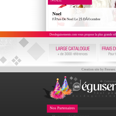
Noel
FÃªtes De Noel Le 25 DÃ©cembre
Desdeguisements.com vous propose la plus grande sélecti
Creation site by Freeseo
Nos Partenaires