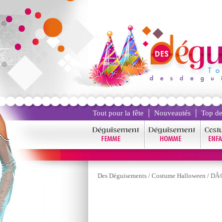
Tout pour la fête
Nouveautés
Top de
Des Déguisements
/
Costume Halloween
/
DÃ©