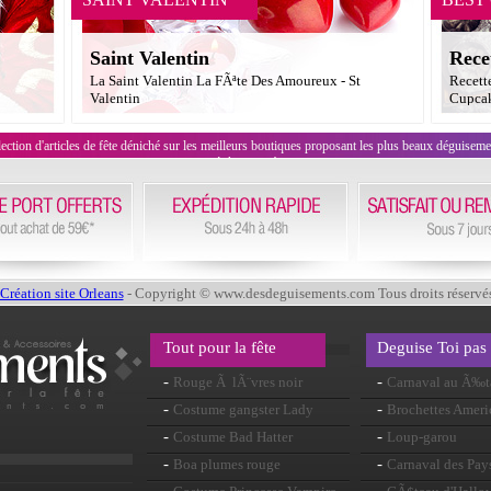
Saint Valentin
Rece
La Saint Valentin La FÃªte Des Amoureux - St
Recett
Valentin
Cupcak
on d'articles de fête déniché sur les meilleurs boutiques proposant les plus beaux déguisements
évènement !
Création site Orleans
- Copyright © www.desdeguisements.com Tous droits réservé
Tout pour la fête
Deguise Toi pas
-
-
Rouge Ã lÃ¨vres noir
Carnaval au Ã‰t
-
-
Costume gangster Lady
Brochettes Ameri
-
-
Costume Bad Hatter
Loup-garou
-
-
Boa plumes rouge
Carnaval des Pay