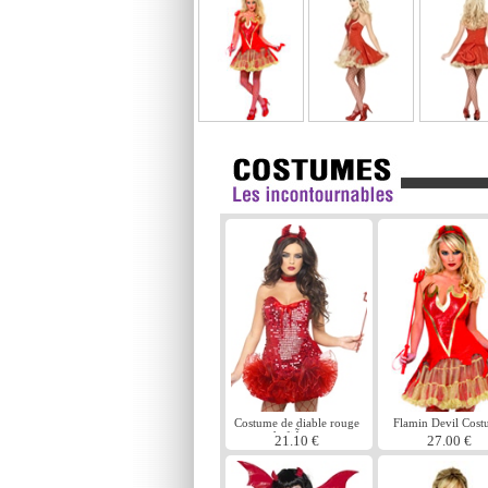
Costume de diable rouge
Flamin Devil Cos
de fiÃ¨vre
21.10 €
27.00 €