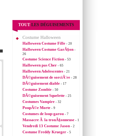
TOUT
LES DÉGUISEMENTS
Costume Halloween
Halloween Costume Fille
- 20
Halloween Costume GarÃ§on
-
26
Costume Science Fiction
- 53
Halloween pas Cher
- 65
Halloween Adolescentes
- 21
DÃ©guisement de sorciÃ¨re
- 28
DÃ©guisement diable
- 17
Costume Zombie
- 50
DÃ©guisement Squelette
- 25
Costumes Vampire
- 32
PoupÃ©e Morte
- 9
Costumes de loup-garou
- 7
Massacre Ã la tronÃ§onneuse
- 1
Vendredi 13 Costume Jason
- 2
Costume Freddy Krueger
- 5