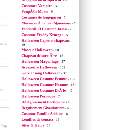
- 25
Costumes Vampire
- 32
PoupÃ©e Morte
- 9
Costumes de loup-garou
- 7
Massacre Ã la tronÃ§onneuse
- 1
Vendredi 13 Costume Jason
- 2
Costume Freddy Krueger
- 5
Halloween Capes et chapeaux
-
urs &
19
Masque Halloween
- 60
Chapeau de sorciÃ¨re
- 15
Halloween Maquillage
- 37
Accessoire Halloween
- 151
Gore et sang Halloween
- 37
Halloween Costume Femme
- 195
Halloween Costume Homme
- 151
es
Halloween Costume DrÃ´le
- 40
Halloween Perruque
- 74
DÃ©guisement Beetlejuice
- 6
Deguisement Ghostbusters
- 6
Costume Famille Addams
- 6
Lentilles de contact
- 16
Ailes & Halos
e Cap
- 17