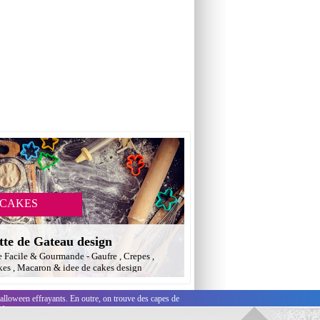
 CAKES
tte de Gateau design
e Facile & Gourmande - Gaufre , Crepes ,
es , Macaron & idee de cakes design
lloween effrayants. En outre, on trouve des capes de
fiantes.