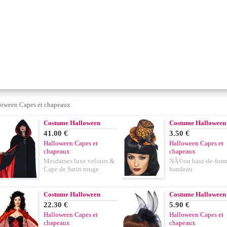
loween Capes et chapeaux
Costume Halloween
Costume Halloween
41.00 €
3.50 €
Halloween Capes et
Halloween Capes et
chapeaux
chapeaux
Mesdames luxe velours &
NÃ©on haut-de-form
Cape de Satin rouge
bandeau
Costume Halloween
Costume Halloween
22.30 €
5.90 €
Halloween Capes et
Halloween Capes et
chapeaux
chapeaux