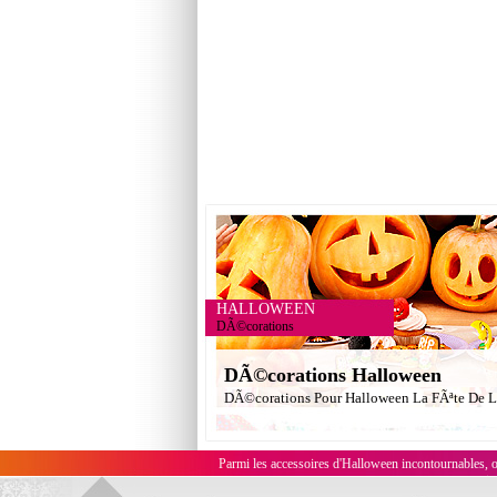
HALLOWEEN
DÃ©corations
DÃ©corations Halloween
DÃ©corations Pour Halloween La FÃªte De L
Parmi les accessoires d'Halloween incontournables, 
vampire