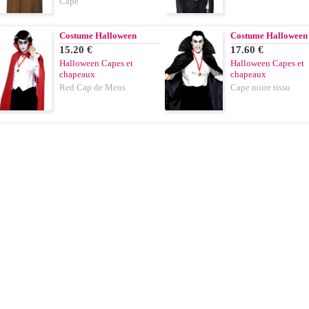
Cape
Costume Halloween
Costume Halloween
15.20 €
17.60 €
Halloween Capes et
Halloween Capes et
chapeaux
chapeaux
Red Cap de Mens
Cape noire tissu