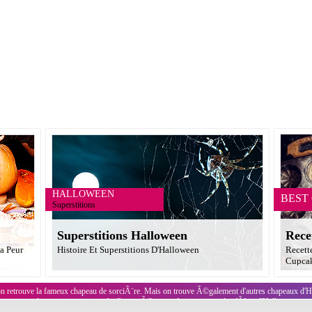
HALLOWEEN
BEST
Superstitions
Superstitions Halloween
Rece
a Peur
Histoire Et Superstitions D'Halloween
Recett
Cupcak
on retrouve la fameux chapeau de sorciÃ¨re. Mais on trouve Ã©galement d'autres chapeaux d'Ha
 ainsi que des capes imitation toile d'araignÃ©e pour femmes pour des fÃªtes d'Halloween terri