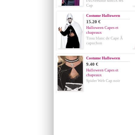
rÃ©versible sorciÃ¨res
Cap
Costume Halloween
15.20 €
Halloween Capes et
chapeaux
Tissu blanc de Cape Ã
capuchon
Costume Halloween
9.40 €
Halloween Capes et
chapeaux
Spider Web Cap noir