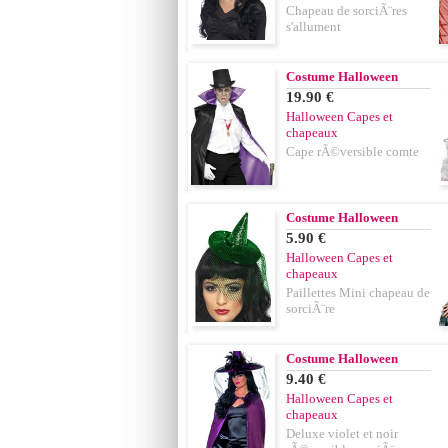
Chapeau de sorciÃ¨res
s'allument
Costume Halloween
19.90 €
Halloween Capes et
chapeaux
Cape rÃ©versible comte
Costume Halloween
5.90 €
Halloween Capes et
chapeaux
Paillettes Mini chapeau de
sorciÃ¨re
Costume Halloween
9.40 €
Halloween Capes et
chapeaux
Deluxe violet et noir