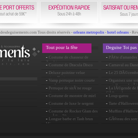
esdeguisements.com Tous droits réservés -
orleans metropolis
-
hotel orleans
- Re
Tout pour la fête
Deguise Toi pas
-
-
Costume de chasseur de
PÃ¢te d'amandes
Zombie
-
-
Costume de Dracula Disco
Carnaval au Dan
-
-
Deluxe poitrine velue
Le 25 DÃ©cembr
autocollante
-
-
Vamp perruque noire courte
Organisez une s
avec frange
mortelle ou plutÃ´
-
-
Perruque de sirÃ¨ne rouge
La lÃ©gende de l
mortelle soirÃ©eÂ 
noir
GÃ©vaudan
-
-
Costume de monstre de miel
Loup-garou
-
-
Costume de luxe le sergent
Tarte d'Hallowee
poivre rouge
-
-
Costume de Rocker Glam des
Muffins d'Hallo
annÃ©es 70
-
-
Longue barbe et Tash brun
GÃ¢teau des sorc
Mix