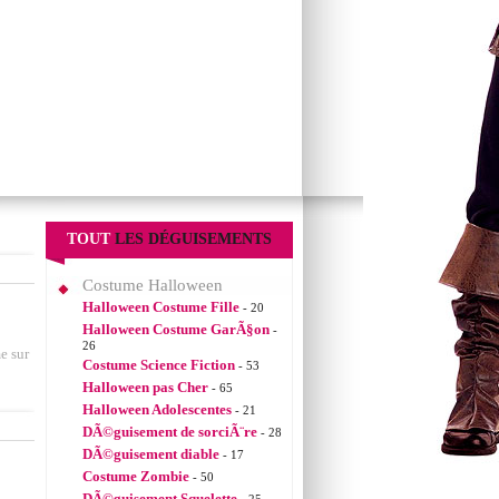
TOUT
LES DÉGUISEMENTS
Costume Halloween
Halloween Costume Fille
- 20
Halloween Costume GarÃ§on
-
26
e sur
Costume Science Fiction
- 53
Halloween pas Cher
- 65
Halloween Adolescentes
- 21
DÃ©guisement de sorciÃ¨re
- 28
DÃ©guisement diable
- 17
Costume Zombie
- 50
DÃ©guisement Squelette