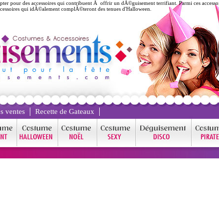
er pour des accessoires qui contribuent Ã offrir un dÃ©guisement terrifiant. Parmi ces accesso
 accessoires qui idÃ©alement complÃ©teront des tenues d'Halloween.
s ventes
Recette de Gateaux