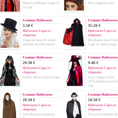
Manoir gothique rouge et
Petit chapeau noir
or Cap
Costume Halloween
Costume Halloween
3.50 €
35.20 €
Halloween Capes et
Halloween Capes et
chapeaux
chapeaux
Chapeau haut de forme
Mesdames luxe velo
dentelle de pÃ©toncle
Cape de Satin rouge
Costume Halloween
Costume Halloween
29.30 €
9.40 €
Halloween Capes et
Halloween Capes et
chapeaux
chapeaux
Gothic Manor Ghost Cape
Luxe rouge et noir
rÃ©versible sorciÃ¨r
Cap
Costume Halloween
Costume Halloween
29.30 €
10.50 €
Halloween Capes et
Halloween Capes et
chapeaux
chapeaux
Gravekeepers manteau
Tissu noir brillant d