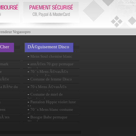
vendeur Vegaoopro
 Cher
DÃ©guisement Disco
-
Mens Soul chemise blanc
-
emark
annÃ©es 70 guy perruque
Blonde
-
e
70 ' s Mens Ã©vasÃ©s
pantalon rÃ©tro
-
oirÃ©e
Costume de femme Disco
t une
-
a BÃªte du
70 s Mens Ã©vasÃ©s
!
pantalon violet
-
Costume de miel de
Woodstock
-
n
Pantalon Hippie violet luxe
Mens
-
ween
70 ' s Mens blanc costume
Costume
-
iÃ¨res
Boogie Babe perruque
Blonde