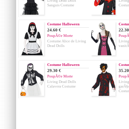
Living Dead Dolls
Living
Sanguis Costume
Costu
Costume Halloween
Costu
24.60 €
22.30
PoupÃ©e Morte
PoupÃ
Costume Alice de Living
Living
Dead Dolls
vanit
Costume Halloween
Costu
29.30 €
35.20
PoupÃ©e Morte
PoupÃ
Living Dead Dolls
Living
Calavera Costume
garÃ§o
Costu