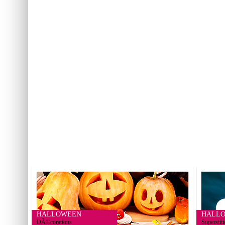
HALLOWEEN
HALL
DÃ©corations
Superstit