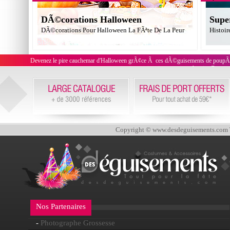
DÃ©corations Halloween
Supe
DÃ©corations Pour Halloween La FÃªte De La Peur
Histoir
Devenez le pire cauchemar d'Halloween grÃ¢ce Ã ces dÃ©guisements de poupÃ©es
ceux qui croiseront votre chemin. Cette
Copyright © www.desdeguisements.com To
Nos Partenaires
-
Photographe Grossesse