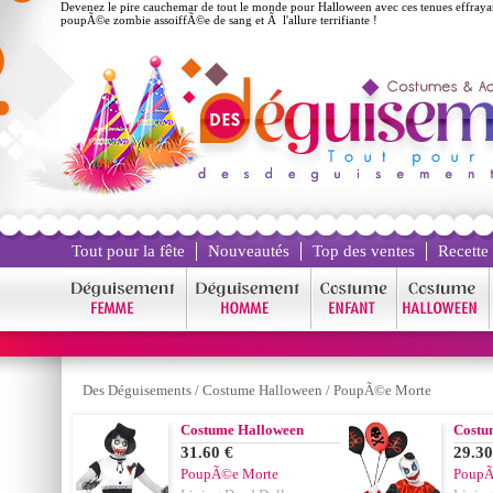
Devenez le pire cauchemar de tout le monde pour Halloween avec ces tenues effraya
poupÃ©e zombie assoiffÃ©e de sang et Ã l'allure terrifiante !
Tout pour la fête
Nouveautés
Top des ventes
Recette
Des Déguisements
/
Costume Halloween
/
PoupÃ©e Morte
Costume Halloween
Costu
31.60 €
29.30
PoupÃ©e Morte
PoupÃ