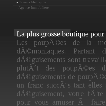
-
Orléans Métropole
-
Agence Immobiliere
La plus grosse boutique pour f
Les poupÃ©es de la mor
dÃ©moniaques. Partant 
dÃ©guisements sont travail
plutÃ´t des poupÃ©es 
dÃ©guisements de poupÃ©es
un franc succÃ¨s tant elles
dÃ©guisement, votre fÃªte
pour vous amuser Ã faire