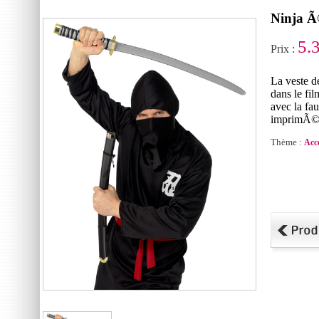
Ninja Ã
5.
Prix :
La veste d
dans le fi
avec la fa
imprimÃ© a
Thème :
Acc