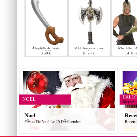
Ã‰pÃ©e de Pirate
MÃ¢choire compte-
Ã‰pÃ©e d'Ac
gonflable
gouttes crÃ¢ne hache
3.50 €
18.70 €
14.10 
HALL
NOEL
Recettes
Noel
Rece
FÃªtes De Noel Le 25 DÃ©cembre
Recett