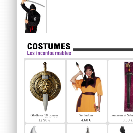
Gladiator 18 pouces
Set indien
Fourreau et Sab
bouclier et l'Ã©pÃ©e
12.90 €
4.60 €
3.50 €