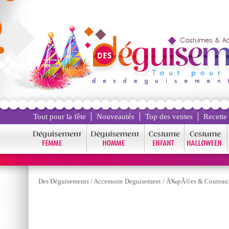
Tout pour la fête
Nouveautés
Top des ventes
Recette
Des Déguisements
/
Accessoire Deguisement
/
Ã‰pÃ©es & Couteau