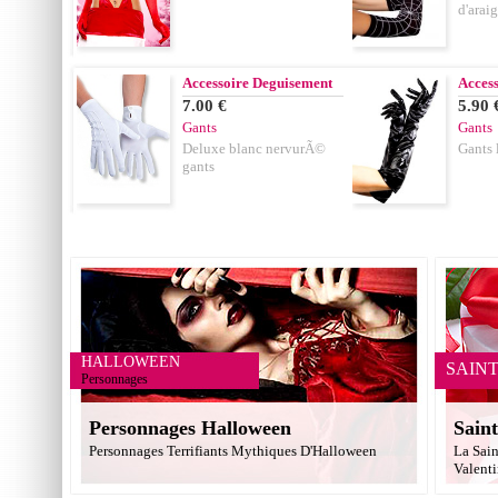
d'ara
Accessoire Deguisement
Acces
7.00 €
5.90 
Gants
Gants
Deluxe blanc nervurÃ©
Gants 
gants
HALLOWEEN
SAIN
Personnages
Personnages Halloween
Saint
Personnages Terrifiants Mythiques D'Halloween
La Sain
Valent