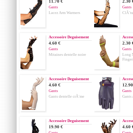
11.70 €
2.30 
Gants
Gants
Lacez Arm Warmers
ClÃ´tu
Accessoire Deguisement
Acces
4.60 €
2.30 
Gants
Gants
Mitaines dentelle noire
Long 
Finger
Accessoire Deguisement
Acces
4.60 €
12.90
Gants
Gants
Gants dentelle crÃ¨me
Gants 
Accessoire Deguisement
Acces
19.90 €
4.60 
Gants
Gants