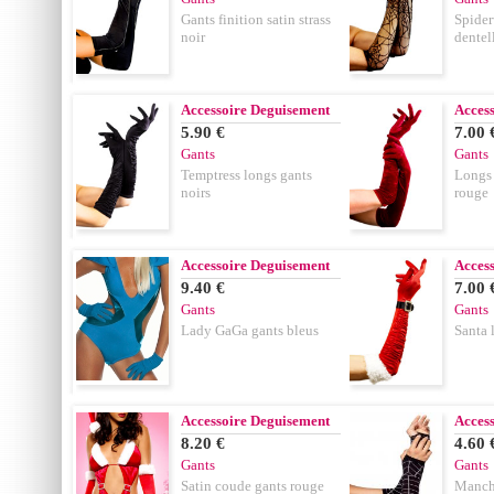
Gants finition satin strass
Spider
noir
dentel
Accessoire Deguisement
Acces
5.90 €
7.00 
Gants
Gants
Temptress longs gants
Longs 
noirs
rouge
Accessoire Deguisement
Acces
9.40 €
7.00 
Gants
Gants
Lady GaGa gants bleus
Santa 
Accessoire Deguisement
Acces
8.20 €
4.60 
Gants
Gants
Satin coude gants rouge
Manche