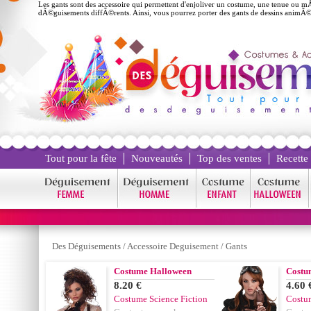
Les gants sont des accessoire qui permettent d'enjoliver un costume, une tenue o
dÃ©guisements diffÃ©rents. Ainsi, vous pourrez porter des gants de dessins animÃ©s,
Tout pour la fête
Nouveautés
Top des ventes
Recette
Des Déguisements
/
Accessoire Deguisement
/
Gants
Costume Halloween
Costu
8.20 €
4.60 
Costume Science Fiction
Costum