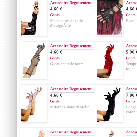
Accessoire Deguisement
Acces
4.60 €
4.60 
Gants
Gants
Manchettes de toile
Bracel
d'araignÃ©e
Accessoire Deguisement
Acces
4.60 €
5.90 
Gants
Gants
Gants dentelle noire
Temptr
rouge
Accessoire Deguisement
Acces
4.60 €
7.00 
Gants
Gants
Mitaines blanc dentelle
Longs 
coton 
Accessoire Deguisement
Acces