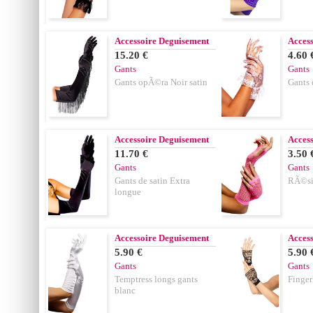
Accessoire Deguisement
Acces
15.20 €
4.60 
Gants
Gants
Gants opÃ©ra Noir satin
Gants 
Accessoire Deguisement
Acces
11.70 €
3.50 
Gants
Gants
Gants de satin Extra
RÃ©sil
longue
Accessoire Deguisement
Acces
5.90 €
5.90 
Gants
Gants
Temptress longs gants
Finger
blanc