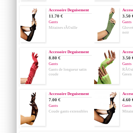
Accessoire Deguisement
Acces
11.70 €
3.50 
Gants
Gants
Mitaines rÃ©sille
Glovet
noir
Accessoire Deguisement
Acces
8.80 €
3.50 
Gants
Gants
Gants de longueur satin
RÃ©si
coude
Green
Accessoire Deguisement
Acces
7.00 €
4.60 
Gants
Gants
Coude gants extensibles
Mitain