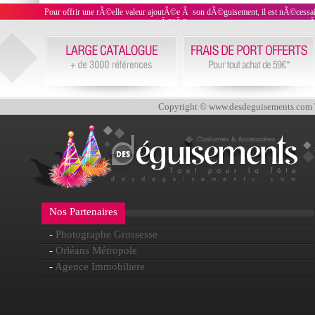
Pour offrir une rÃ©elle valeur ajoutÃ©e Ã son dÃ©guisement, il est nÃ©cessaire
Ã©lÃ©gants que vous pourrez porter en agrÃ©m
Copyright © www.desdeguisements.com To
Nos Partenaires
-
Photographe Grossesse
-
Orléans Métropole
-
Agence Immobiliere