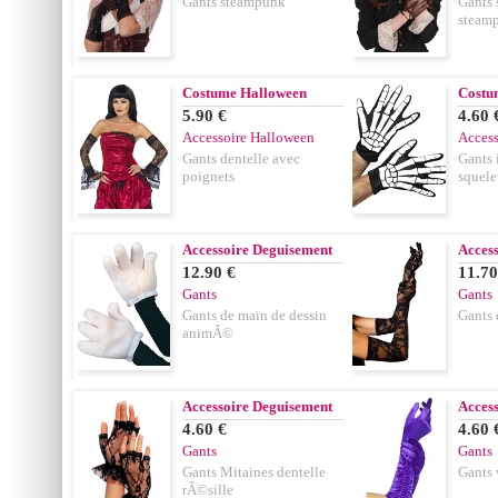
Gants steampunk
Gants 
steam
Costume Halloween
Costu
5.90 €
4.60 
Accessoire Halloween
Access
Gants dentelle avec
Gants
poignets
squele
Accessoire Deguisement
Acces
12.90 €
11.70
Gants
Gants
Gants de main de dessin
Gants 
animÃ©
Accessoire Deguisement
Acces
4.60 €
4.60 
Gants
Gants
Gants Mitaines dentelle
Gants 
rÃ©sille