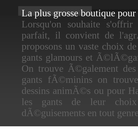
La plus grosse boutique pour f
Lorsqu'on souhaite s'offr
parfait, il convient de l'a
proposons un vaste choix de
gants glamours et Ã©lÃ©gant
On trouve Ã©galement des g
gants fÃ©minins on trouv
dessins animÃ©s ou pour Ha
les gants de leur choi
dÃ©guisements en tout genre