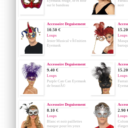
Eyemask rouge, or et noir
Farfal
sur le bandeau
noir
Accessoire Deguisement
Acces
10.50 €
15.20
Loups
Loups
Jester Musical vÃ©nitien
Masque
Eyemask
baroqu
Accessoire Deguisement
Acces
9.40 €
15.20
Loups
Loups
Purple Can Can Eyemask
Fantai
de beautÃ©
Eyema
Accessoire Deguisement
Acces
8.10 €
2.90 
Loups
Loups
Blanc et noir paillettes
Colom
masque pour les yeux
d'arge