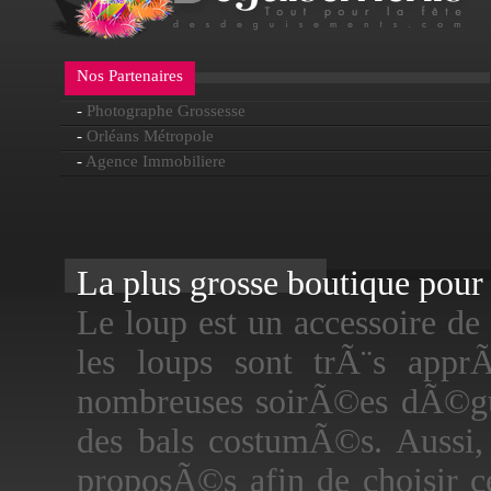
Nos Partenaires
-
Photographe Grossesse
-
Orléans Métropole
-
Agence Immobiliere
La plus grosse boutique pour f
Le loup est un accessoire d
les loups sont trÃ¨s app
nombreuses soirÃ©es dÃ©gui
des bals costumÃ©s. Aussi,
proposÃ©s afin de choisir c