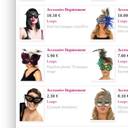
Accessoire Deguisement
Acces
10.50 €
10.00
Loups
Loups
Bad Girl masque cloutÃ©s
Masque
bleu e
Accessoire Deguisement
Acces
5.90 €
7.00 
Loups
Loups
Papillon plume ?il masque
Ã‰mer
rouge
Eyema
Accessoire Deguisement
Acces
2.30 €
8.10 
Loups
Loups
Eyemask fastidieux
Masque
dÃ©cor