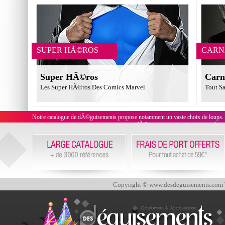
SUPER HÃ©ROS
CARN
Super HÃ©ros
Carn
Les Super HÃ©ros Des Comics Marvel
Tout Sa
Notre catalogue de dÃ©guisements propose notamment un vaste choix de loups.
dÃ©guisements, ces masques et loups
Copyright © www.desdeguisements.com To