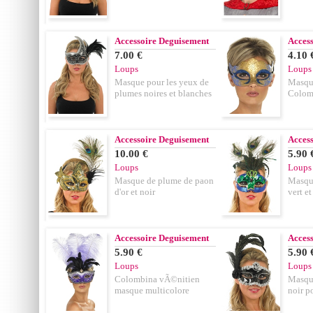
Accessoire Deguisement
Acces
7.00 €
4.10 
Loups
Loups
Masque pour les yeux de
Masqu
plumes noires et blanches
Colomb
Accessoire Deguisement
Acces
10.00 €
5.90 
Loups
Loups
Masque de plume de paon
Masqu
d'or et noir
vert et
Accessoire Deguisement
Acces
5.90 €
5.90 
Loups
Loups
Colombina vÃ©nitien
Masque
masque multicolore
noir p