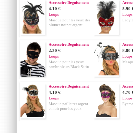
Accessoire Deguisement
Acces
4.10 €
5.90 
Loups
Loups
Masque pour les yeux des
Lady 
plumes noir et argent
Accessoire Deguisement
Acces
2.30 €
8.80 
Loups
Loups
Masque pour les yeux
Masque
cambrioleurs Black Satin
Accessoire Deguisement
Acces
4.10 €
4.70 
Loups
Loups
Masque paillettes argent
Eyema
et noir pour les yeux