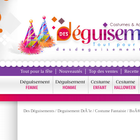
Tout pour la fête
Nouveautés
Top des ventes
Recette
Des Déguisements
/
Deguisement DrÃ´le
/
Costume Fantaisie
/
BoÃ®t