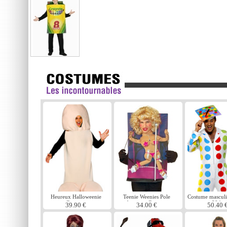
Heureux Halloweenie
Teenie Weenies Pole
Costume masculi
Costume
danseuse Costume
80 ' s
39.90 €
34.00 €
50.40 