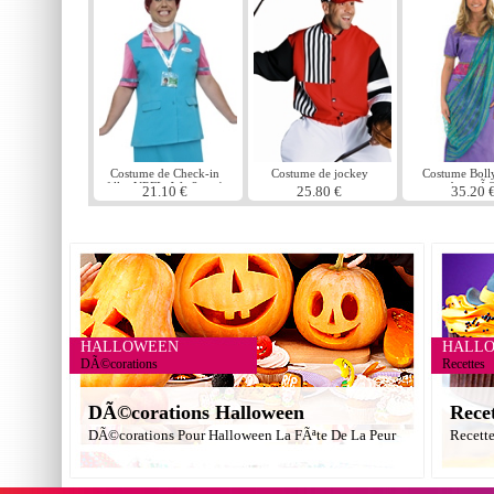
Costume de Check-in
Costume de jockey
Costume Bol
filles VRFLpWp 2 en 1
beautÃ
21.10 €
25.80 €
35.20 
HALLOWEEN
HALL
DÃ©corations
Recettes
DÃ©corations Halloween
Rece
DÃ©corations Pour Halloween La FÃªte De La Peur
Recett