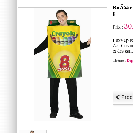
BoÃ®te 
8
30
Prix :
Luxe 6pie
Â». Costum
et des gant
Thème :
Deg