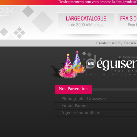
Desdeguisements.com vous propose la plus grande sélecti
Creation site by Freeseo
Nos Partenaires
-
Photographe Grossesse
-
Futurs Parents
-
Agence Immobiliere