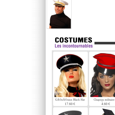
GÃ©nÃ©raux Black Hat
Chapeau militaire
Popstar
17.60 €
4.60 €