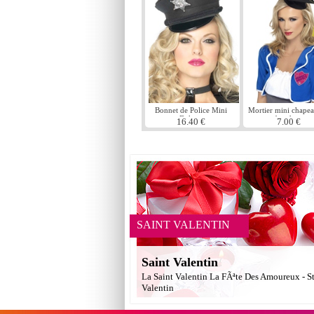
Bonnet de Police Mini
Mortier mini chapea
Deluxe
bandeau
16.40 €
7.00 €
SAINT VALENTIN
Saint Valentin
La Saint Valentin La FÃªte Des Amoureux - S
Valentin