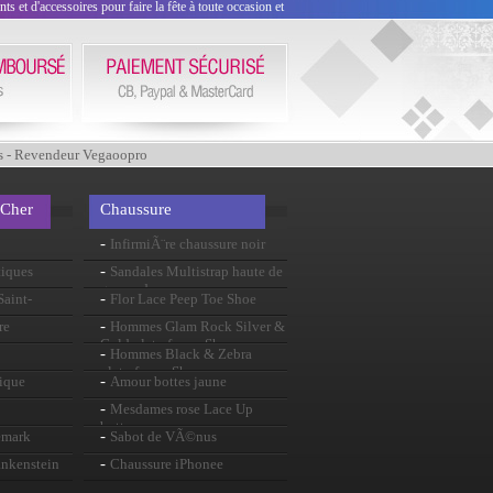
 et d'accessoires pour faire la fête à toute occasion et
s - Revendeur Vegaoopro
 Cher
Chaussure
-
InfirmiÃ¨re chaussure noir
-
tiques
Sandales Multistrap haute de
genou de mens
-
aint-
Flor Lace Peep Toe Shoe
-
re
Hommes Glam Rock Silver &
Gold plate-forme Shoes
-
Hommes Black & Zebra
plate-forme Shoes
-
ique
Amour bottes jaune
-
Mesdames rose Lace Up
bottes
-
emark
Sabot de VÃ©nus
-
ankenstein
Chaussure iPhonee