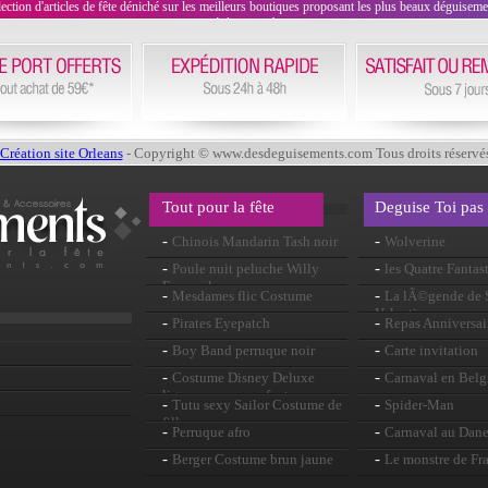
on d'articles de fête déniché sur les meilleurs boutiques proposant les plus beaux déguisements
évènement !
Création site Orleans
- Copyright © www.desdeguisements.com Tous droits réservé
Tout pour la fête
Deguise Toi pas
-
-
Chinois Mandarin Tash noir
Wolverine
-
-
Poule nuit peluche Willy
les Quatre Fantas
Eyemask
-
-
Mesdames flic Costume
La lÃ©gende de S
Valentin
-
-
Pirates Eyepatch
Repas Anniversai
-
-
Boy Band perruque noir
Carte invitation
-
-
Costume Disney Deluxe
Carnaval en Belg
ligneuses pour enfants
-
-
Tutu sexy Sailor Costume de
Spider-Man
fille
-
-
Perruque afro
Carnaval au Dan
-
-
Berger Costume brun jaune
Le monstre de Fr