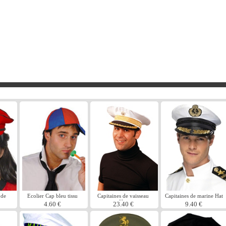
 de
Ecolier Cap bleu tissu
Capitaines de vaisseau
Capitaines de marine Hat
rouge
Hat
4.60 €
23.40 €
9.40 €