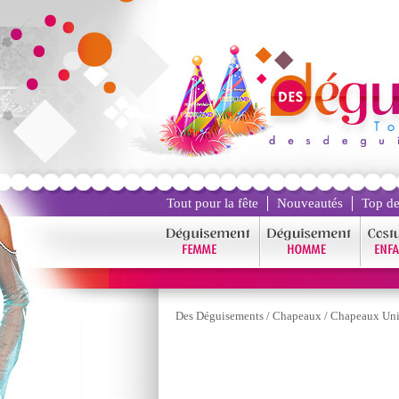
Tout pour la fête
Nouveautés
Top de
Des Déguisements
/
Chapeaux
/
Chapeaux Uni