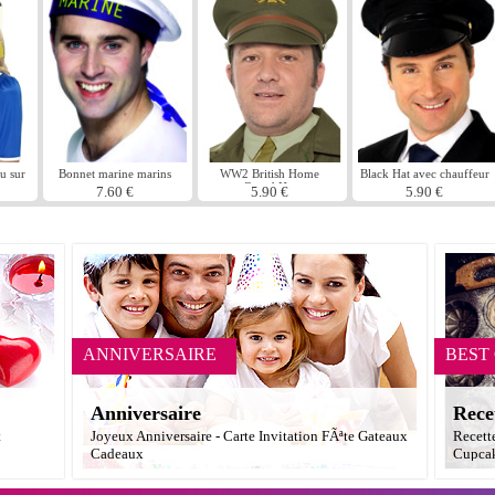
u sur
Bonnet marine marins
WW2 British Home
Black Hat avec chauffeur
Guard Hat
7.60 €
5.90 €
5.90 €
ANNIVERSAIRE
BEST
Anniversaire
Rece
t
Joyeux Anniversaire - Carte Invitation FÃªte Gateaux
Recett
Cadeaux
Cupcak