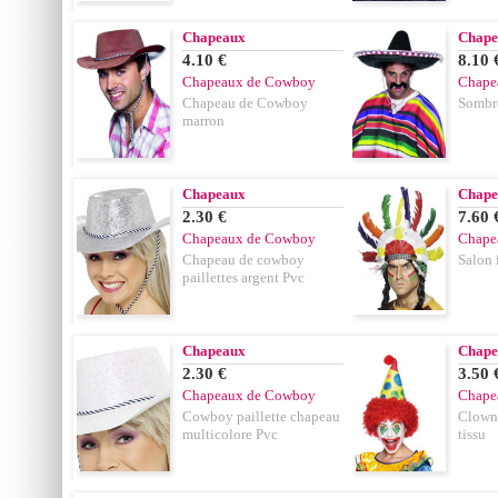
Chapeaux
Chape
4.10 €
8.10 
Chapeaux de Cowboy
Chape
Chapeau de Cowboy
Sombre
marron
Chapeaux
Chape
2.30 €
7.60 
Chapeaux de Cowboy
Chape
Chapeau de cowboy
Salon 
paillettes argent Pvc
Chapeaux
Chape
2.30 €
3.50 
Chapeaux de Cowboy
Chape
Cowboy paillette chapeau
Clown
multicolore Pvc
tissu