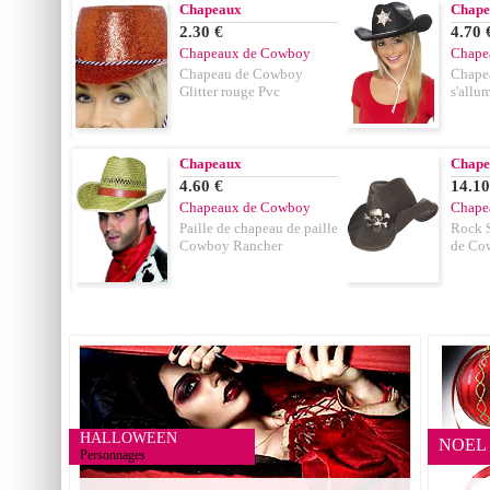
Chapeaux
Chape
2.30 €
4.70 
Chapeaux de Cowboy
Chape
Chapeau de Cowboy
Chape
Glitter rouge Pvc
s'allu
Chapeaux
Chape
4.60 €
14.10
Chapeaux de Cowboy
Chape
Paille de chapeau de paille
Rock S
Cowboy Rancher
de Co
HALLOWEEN
NOEL
Personnages