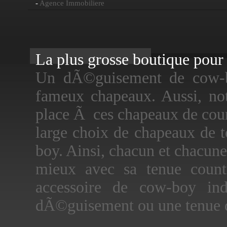
-
Agence Immobiliere
La plus grosse boutique pour f
Un dÃ©guisement de cow-bo
fameux chapeaux. Aussi, no
place Ã ces chapeaux de cou
large choix de chapeaux de t
boy. Ainsi, chacun et chacun
mieux avec sa tenue coun
accessoire de cow-boy in
dÃ©guisement ou une tenue 