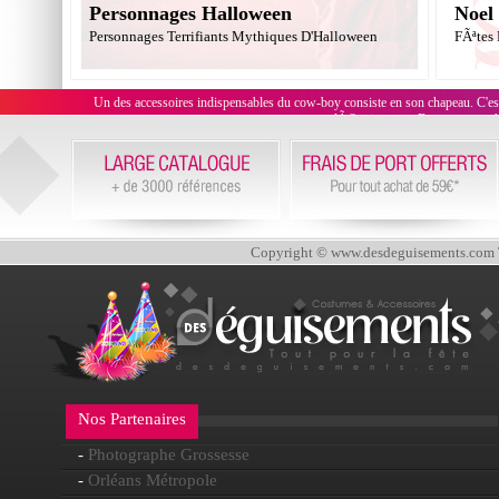
Personnages Halloween
Noel
Personnages Terrifiants Mythiques D'Halloween
FÃªtes
Un des accessoires indispensables du cow-boy consiste en son chapeau. C'es
dÃ©guisement. En outre, ces c
Copyright © www.desdeguisements.com To
Nos Partenaires
-
Photographe Grossesse
-
Orléans Métropole