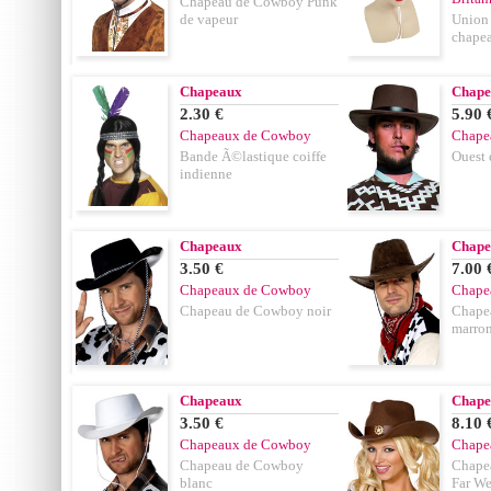
Chapeau de Cowboy Punk
de vapeur
Union
chapea
Chapeaux
Chape
2.30 €
5.90 
Chapeaux de Cowboy
Chape
Bande Ã©lastique coiffe
Ouest 
indienne
Chapeaux
Chape
3.50 €
7.00 
Chapeaux de Cowboy
Chape
Chapeau de Cowboy noir
Chape
marro
Chapeaux
Chape
3.50 €
8.10 
Chapeaux de Cowboy
Chape
Chapeau de Cowboy
Chape
blanc
Far We