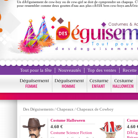
Un dÃ©guisement de cow-boy ou de cow-girl se doit de comprendre un chapeau. C'e
pour ressembler comme deux gouttes d'eau aux plus cÃ©lÃ¨bres cow-boys amÃ©ric
Tout pour la fête
Nouveautés
Top des ventes
Recette
Des Déguisements
/
Chapeaux
/
Chapeaux de Cowboy
Costume Halloween
Costu
4.60 €
4.60 
Costume Science Fiction
DÃ©gu
Britan