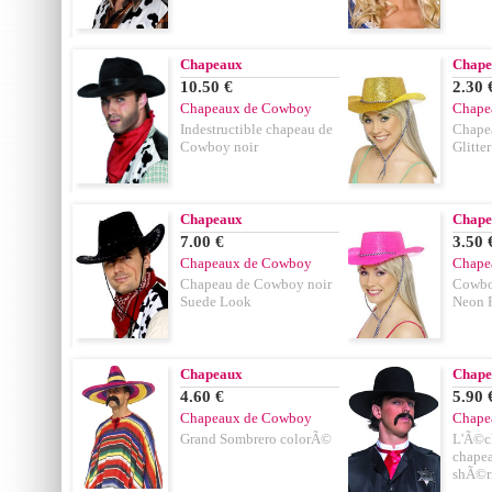
Chapeaux
Chape
10.50 €
2.30 
Chapeaux de Cowboy
Chape
Indestructible chapeau de
Chape
Cowboy noir
Glitter
Chapeaux
Chape
7.00 €
3.50 
Chapeaux de Cowboy
Chape
Chapeau de Cowboy noir
Cowboy
Suede Look
Neon 
Chapeaux
Chape
4.60 €
5.90 
Chapeaux de Cowboy
Chape
Grand Sombrero colorÃ©
L'Ã©ch
chape
shÃ©r