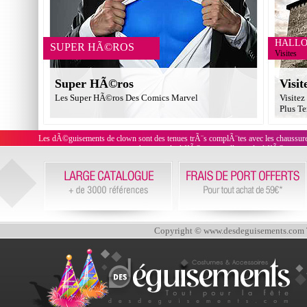
HALL
SUPER HÃ©ROS
Visites
Super HÃ©ros
Visit
Les Super HÃ©ros Des Comics Marvel
Visitez
Plus Te
Les dÃ©guisements de clown sont des tenues trÃ¨s complÃ¨tes avec les chaussures,
chapeaux de diffÃ©rentes tailles et de diffÃ©rents 
Copyright © www.desdeguisements.com To