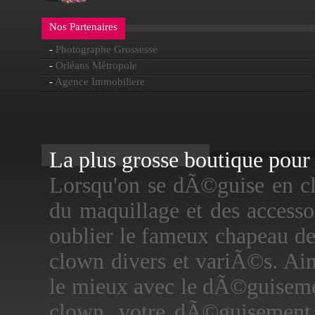
Nos Partenaires
-
Photographe Grossesse
-
Orléans Métropole
-
Agence Immobiliere
La plus grosse boutique pour f
Lorsqu'on se dÃ©guise en clo
du maquillage et des accessoi
oublier le fameux chapeau d
clown divers et variÃ©s. Ain
le mieux avec le dÃ©guisem
clown, votre dÃ©guisement 