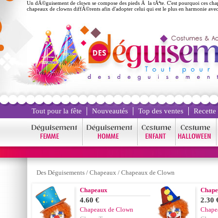
Un dÃ©guisement de clown se compose des pieds Ã la tÃªte. C'est pourquoi ces cha
chapeaux de clowns diffÃ©rents afin d'adopter celui qui est le plus en harmonie av
Tout pour la fête
Nouveautés
Top des ventes
Recette
Des Déguisements
/
Chapeaux
/
Chapeaux de Clown
Chapeaux
Chape
4.60 €
2.30 
Chapeaux de Clown
Chape