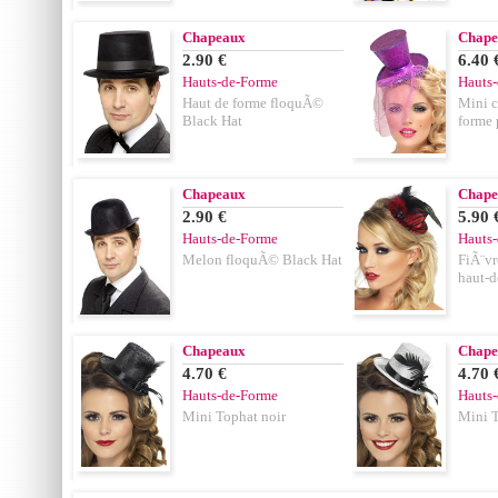
Chapeaux
Chape
2.90 €
6.40 
Hauts-de-Forme
Hauts
Haut de forme floquÃ©
Mini c
Black Hat
forme 
Chapeaux
Chape
2.90 €
5.90 
Hauts-de-Forme
Hauts
Melon floquÃ© Black Hat
FiÃ¨vr
haut-d
Chapeaux
Chape
4.70 €
4.70 
Hauts-de-Forme
Hauts
Mini Tophat noir
Mini T