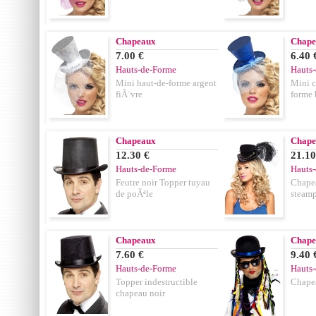
Chapeaux
Chape
7.00 €
6.40 
Hauts-de-Forme
Hauts
Mini haut-de-forme argent
Mini c
fiÃ¨vre
forme 
Chapeaux
Chape
12.30 €
21.10
Hauts-de-Forme
Hauts
Feutre noir Topper tuyau
Chapea
de poÃªle
steam
Chapeaux
Chape
7.60 €
9.40 
Hauts-de-Forme
Hauts
Topper indestructible
Chape
chapeau noir