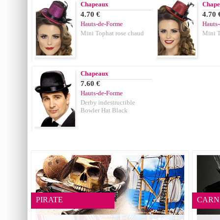
Chapeaux
Chape
4.70 €
4.70 
Hauts-de-Forme
Hauts
Mini Tophat rose chaud
Mini T
Chapeaux
7.60 €
Hauts-de-Forme
Derby indestructible
Bowler Hat Black
PIRATE
CARN