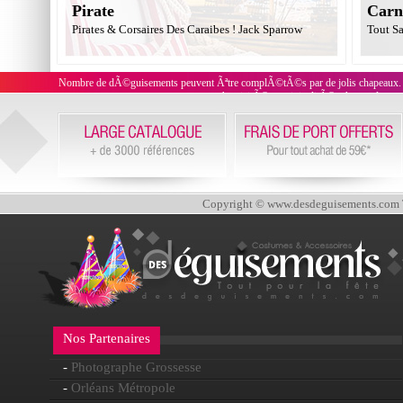
Pirate
Carn
Pirates & Corsaires Des Caraibes ! Jack Sparrow
Tout Sa
Nombre de dÃ©guisements peuvent Ãªtre complÃ©tÃ©s par de jolis chapeaux. N
authenticitÃ© et originalitÃ©, chacun de c
Copyright © www.desdeguisements.com To
Nos Partenaires
-
Photographe Grossesse
-
Orléans Métropole