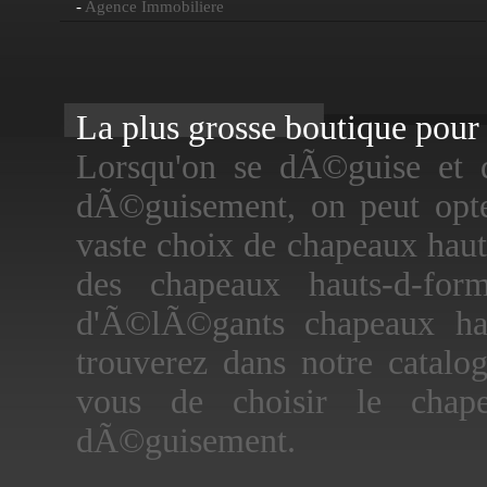
-
Agence Immobiliere
La plus grosse boutique pour f
Lorsqu'on se dÃ©guise et 
dÃ©guisement, on peut opt
vaste choix de chapeaux haut
des chapeaux hauts-d-for
d'Ã©lÃ©gants chapeaux ha
trouverez dans notre catalo
vous de choisir le cha
dÃ©guisement.