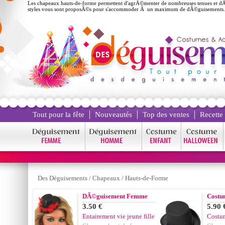
Les chapeaux hauts-de-forme permettent d'agrÃ©menter de nombreuses tenues et d
styles vous sont proposÃ©s pour s'accommoder Ã un maximum de dÃ©guisements.
Tout pour la fête
Nouveautés
Top des ventes
Recette
Des Déguisements
/
Chapeaux
/
Hauts-de-Forme
DÃ©guisement Femme
Costu
3.50 €
5.90 
Entairement vie jeune fille
Costum