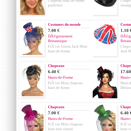
Chapeau haut de forme
Chapea
paillettes
steam
Costumes du monde
Costu
7.00 €
1.10 
DÃ©guisement
DÃ©gu
Britannique
Britan
FiÃ¨vre Union Jack Mini
Chape
haut-de-forme
Jack 
Chapeaux
Chape
6.40 €
17.60
Hauts-de-Forme
Hauts
FiÃ¨vre Mini chapeau
Haut-d
haut de forme
Delux
Chapeaux
Chape
7.00 €
6.40 
Hauts-de-Forme
Hauts
FiÃ¨vre Mini chapeau
FiÃ¨vr
haut rose chaud
haut v