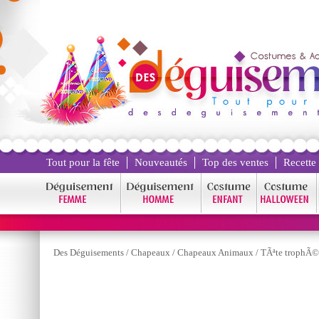
Tout pour la fête
Nouveautés
Top des ventes
Recette
Des Déguisements
/
Chapeaux
/
Chapeaux Animaux
/
TÃªte trophÃ©e