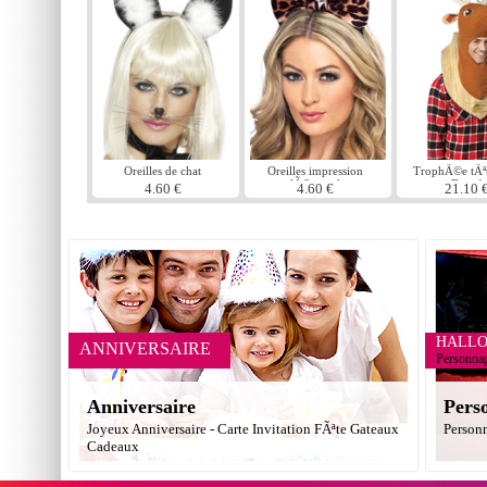
Oreilles de chat
Oreilles impression
TrophÃ©e tÃª
lÃ©opard
Deer !
4.60 €
4.60 €
21.10 
HALL
ANNIVERSAIRE
Personna
Anniversaire
Pers
Joyeux Anniversaire - Carte Invitation FÃªte Gateaux
Person
Cadeaux