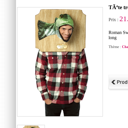
TÃªte tr
21
Prix :
Roman Swor
long
Thème :
Cha