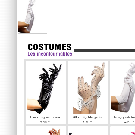
Gants long noir verni
80 s dotty filet gants
Jersey gants tis
5.90 €
3.50 €
4.60 €