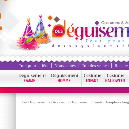
Tout pour la fête
Nouveautés
Top des ventes
Recette
Des Déguisements
/
Accessoire Deguisement
/
Gants
/
Temptress long