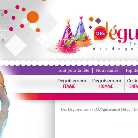
Tout pour la fête
Nouveautés
Top de
Des Déguisements
/
DÃ©guisement Disco
/
Di