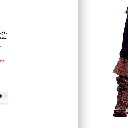
dys,
raux
s
mme