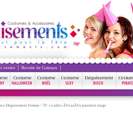
s ventes
Recette de Gateaux
sco Deguisement Femme
/
70 ' s Ladies Ã©vasÃ©s pantalon rouge