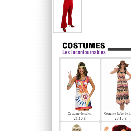
Costume de soleil
Costume Robe de d
Daydreamer
Hippie Zig Zag
21.10 €
28.10 €