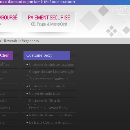
 et d'accessoires pour faire la fête à toute occasion et
s - Revendeur Vegaoopro
 Cher
Costume Sexy
-
iÃ¨res
Costume de sinistre tragique
trapÃ©ziste de cirque
-
Ã¯bes
Cirque sinistre Lion aveugle
Tamer Costume
-
ce
Tiger imprimer Bodysuit
-
Costume de monstre de
mÃ©lodie
-
olat
Corset de satin Bow
-
saire
Costume de Diva de
chapiteau
-
JÃ©sus
Dentelle Ã l'avant Body
Stocking
-
rise
RÃ©sille Ã manches Body
Stocking
-
ire
Le Belle Costume Arlequin