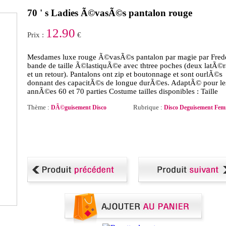
70 ' s Ladies Ã©vasÃ©s pantalon rouge
12.90
Prix :
€
Mesdames luxe rouge Ã©vasÃ©s pantalon par magie par Fred
bande de taille Ã©lastiquÃ©e avec thtree poches (deux latÃ©
et un retour). Pantalons ont zip et boutonnage et sont ourlÃ©s
donnant des capacitÃ©s de longue durÃ©es. AdaptÃ© pour le
annÃ©es 60 et 70 parties Costume tailles disponibles : Taille
Thème :
Rubrique :
DÃ©guisement Disco
Disco Deguisement Fe