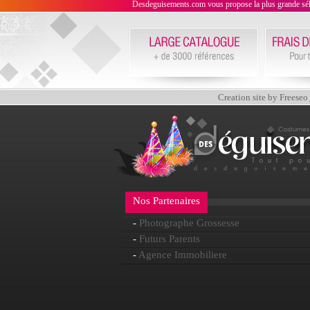
Desdeguisements.com vous propose la plus grande sélecti
Creation site by Freeseo
Nos Partenaires
-
Photographe Grossesse
-
Futurs Parents
-
Agence Immobiliere