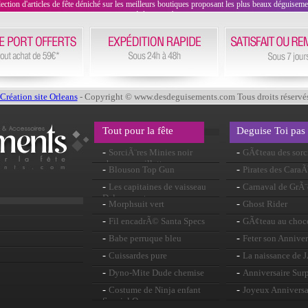
on d'articles de fête déniché sur les meilleurs boutiques proposant les plus beaux déguisements
évènement !
Création site Orleans
- Copyright © www.desdeguisements.com Tous droits réservé
Tout pour la fête
Deguise Toi pas
-
-
SorciÃ¨res Minies noir
GÃ¢teau des sorc
chapeau paillettes
-
-
Blouson Top Gun
Pirates des Cara
-
-
Les capitaines de vaisseau
Carnaval de GrÃ¨
Deluxe veste
-
-
Morphsuit vert
Ghost Rider
-
-
Fil encadrÃ© Santa Specs
GÃ¢teau au choc
-
-
Babe perruque bleu
Feter son Anniver
-
-
Cuissardes pure
La naissance de 
-
-
Dyno-Mite Dude chemise
Anniversaire Surp
-
-
Costume de Ninja enfant
Joyeux Anniversa
Special Ops