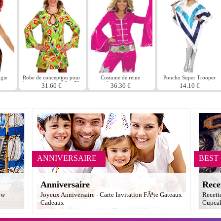
gie
Robe de conception pour
Costume de reine
Poncho Super Trooper
le coeur des annÃ©es 70
dansante rose
31.60 €
36.30 €
14.10 €
ANNIVERSAIRE
BEST
Anniversaire
Rece
ow
Joyeux Anniversaire - Carte Invitation FÃªte Gateaux
Recett
Cadeaux
Cupcak