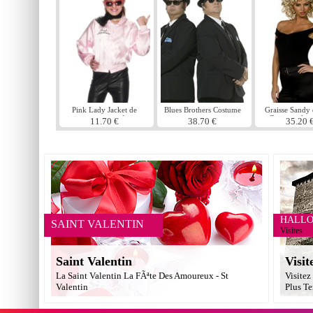
Pink Lady Jacket de
Blues Brothers Costume
Graisse Sandy 
graisse pour enfants
Costume de 
11.70 €
38.70 €
35.20 
HALL
SAINT VALENTIN
Visites
Saint Valentin
Visit
La Saint Valentin La FÃªte Des Amoureux - St
Visitez
Valentin
Plus Te