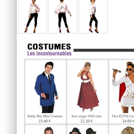
Teddy Boy Blue Costume
Jour rouge 1950 robe
Viva ELVIS Co
Costume
Las Vega
23.40 €
22.20 €
24.60 