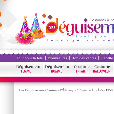
Tout pour la fête
Nouveautés
Top des ventes
Recette
Des Déguisements
/
Costume D'Ã©poque
/
Costume AnnÃ©es 1950