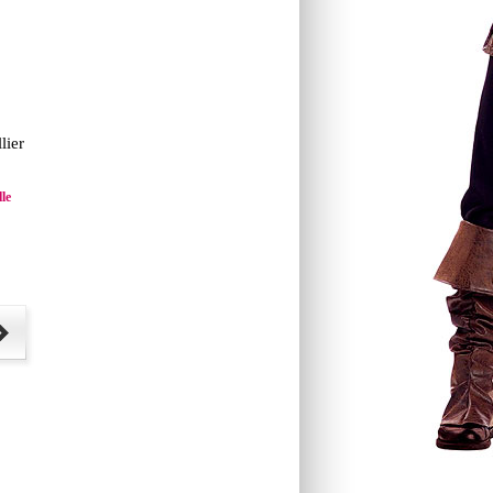
lier
lle