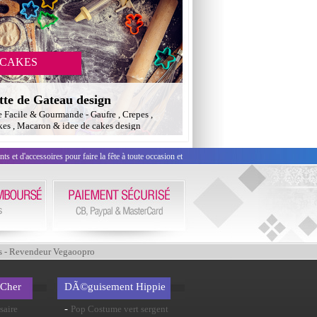
 CAKES
tte de Gateau design
e Facile & Gourmande - Gaufre , Crepes ,
es , Macaron & idee de cakes design
 et d'accessoires pour faire la fête à toute occasion et
s - Revendeur Vegaoopro
 Cher
DÃ©guisement Hippie
-
saire
Pop Costume vert sergent