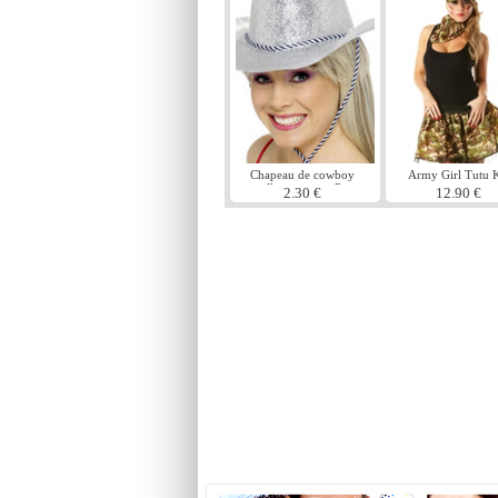
Chapeau de cowboy
Army Girl Tutu K
paillettes argent Pvc
2.30 €
12.90 €