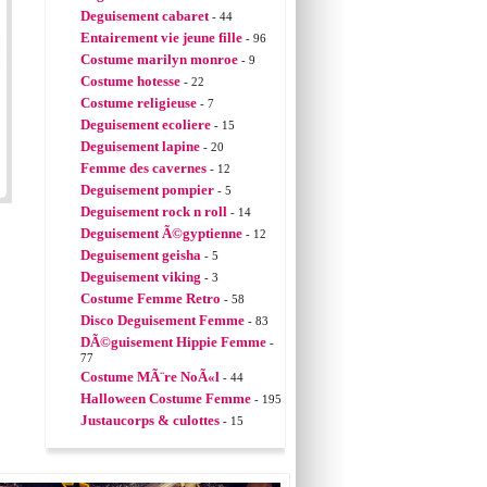
Deguisement cabaret
- 44
Entairement vie jeune fille
- 96
Costume marilyn monroe
- 9
Costume hotesse
- 22
Costume religieuse
- 7
Deguisement ecoliere
- 15
Deguisement lapine
- 20
Femme des cavernes
- 12
Deguisement pompier
- 5
Deguisement rock n roll
- 14
Deguisement Ã©gyptienne
- 12
Deguisement geisha
- 5
Deguisement viking
- 3
Costume Femme Retro
- 58
Disco Deguisement Femme
- 83
DÃ©guisement Hippie Femme
-
77
Costume MÃ¨re NoÃ«l
- 44
Halloween Costume Femme
- 195
Justaucorps & culottes
- 15