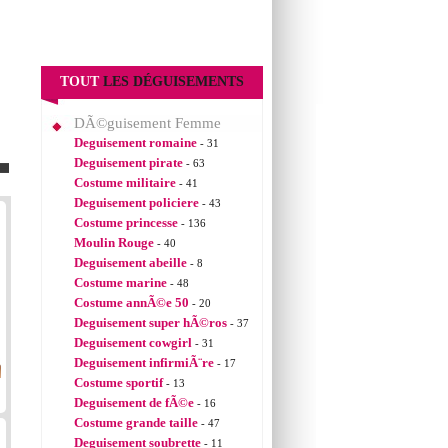
TOUT
LES DÉGUISEMENTS
DÃ©guisement Femme
Deguisement romaine
- 31
Deguisement pirate
- 63
Costume militaire
- 41
Deguisement policiere
- 43
Costume princesse
- 136
Moulin Rouge
- 40
Deguisement abeille
- 8
Costume marine
- 48
Costume annÃ©e 50
- 20
Deguisement super hÃ©ros
- 37
Deguisement cowgirl
- 31
Deguisement infirmiÃ¨re
- 17
Costume sportif
- 13
Deguisement de fÃ©e
- 16
Costume grande taille
- 47
Deguisement soubrette
- 11