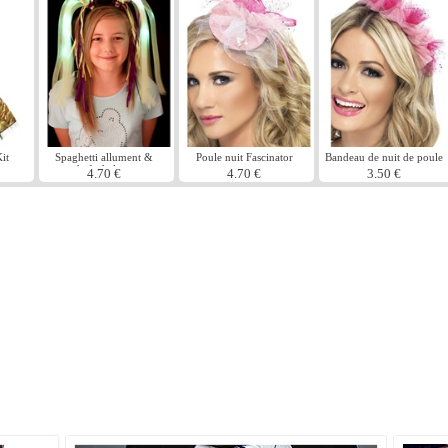
it
Spaghetti allument &
Poule nuit Fascinator
Bandeau de nuit de poule
chefs de lueur
4.70 €
4.70 €
3.50 €