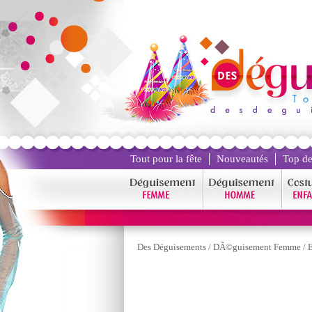
Tout pour la fête
Nouveautés
Top de
Des Déguisements
/
DÃ©guisement Femme
/
E