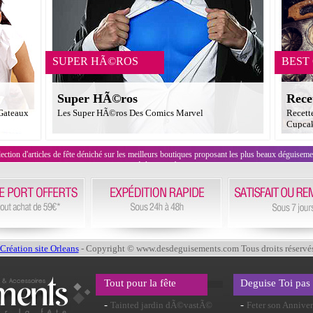
SUPER HÃ©ROS
BEST
Super HÃ©ros
Rece
 Gateaux
Les Super HÃ©ros Des Comics Marvel
Recett
Cupcak
on d'articles de fête déniché sur les meilleurs boutiques proposant les plus beaux déguisements
évènement !
Création site Orleans
- Copyright © www.desdeguisements.com Tous droits réservé
Tout pour la fête
Deguise Toi pas
-
-
Tainted jardin dÃ©vastÃ©
Feter son Anniver