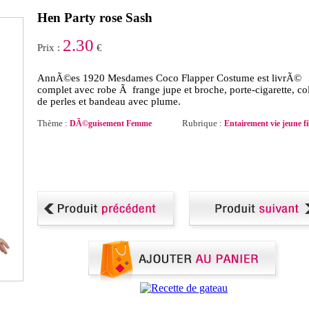
Hen Party rose Sash
2.30
Prix :
€
AnnÃ©es 1920 Mesdames Coco Flapper Costume est livrÃ©
complet avec robe Ã frange jupe et broche, porte-cigarette, col
de perles et bandeau avec plume.
Thème :
Rubrique :
DÃ©guisement Femme
Entairement vie jeune fi