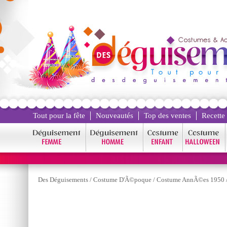
Tout pour la fête
Nouveautés
Top des ventes
Recette
Des Déguisements
/
Costume D'Ã©poque
/
Costume AnnÃ©es 1950