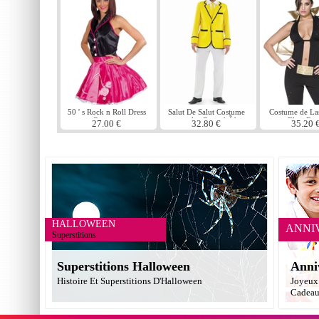
50 ' s Rock n Roll Dress
Salut De Salut Costume
Costume de La
Costume
masculin Camp hÃ´te
Elvis Fev
27.00 €
32.80 €
35.20 
HALLOWEEN
ANNI
Superstitions
Superstitions Halloween
Anni
Histoire Et Superstitions D'Halloween
Joyeux 
Cadea