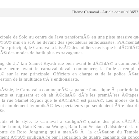
Thème
Carnaval
- Article consulté 8653
incipale de Solo au centre de Java transformÃ© en une piste massive qu
©tÃ© mis en scÃ¨ne devant des spectateurs enthousiastes. PrÃ©senta
principal, le Carnaval a laissÃ© des milliers ravis que le dÃ©filÃ©
Ã© des modes de batik plus extravagantes.
e long du 3,7 km Slamet Riyadi rue bien avant le dÃ©filÃ© a commen
ne heure avant le carnaval devait commencer, la foule a rempli 
© sur la rue principale. Officiers en charge et de la police Ã©ta
stion de la multitude trÃ¨s enthousiaste.
©sie, le Carnaval a commencÃ© sa parade fantastique Ã partir de la
ments et rugissant et oh ah Ã©clatÃ© dÃ¨s les premiÃ¨res Ã©tapes
 de la rue Slamet Riyadi que le dÃ©filÃ© est passÃ©. Les modes de b
nt simplement hypnotisÃ© les spectateurs qui semblaient Ãªtre abso
©s.
tifs et le style, le Carnaval a soulignÃ© quatre des plus cÃ©lÃ¨
dhe Lumut, Ratu Kencana Wungu, Ratu Laut Selatan (L'histoire de la r
 conte de Roro Jongrang qui a menÃ© Ã la crÃ©ation du Temple
t Ã©tÃ© soulignÃ©e par l'apparition de quatre gagnants du conco