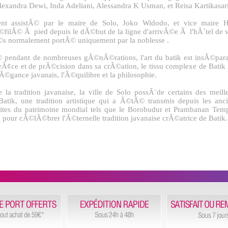
xandra Dewi, Inda Adeliani, Alessandra K Usman, et Reisa Kartikasari
assistÃ© par le maire de Solo, Joko Widodo, et vice maire H
©filÃ© Ã pied depuis le dÃ©but de la ligne d'arrivÃ©e Ã l'hÃ´tel de v
Ã©s normalement portÃ© uniquement par la noblesse .
pendant de nombreuses gÃ©nÃ©rations, l'art du batik est insÃ©par
grÃ¢ce et de prÃ©cision dans sa crÃ©ation, le tissu complexe de Batik 
©gance javanais, l'Ã©quilibre et la philosophie.
la tradition javanaise, la ville de Solo possÃ¨de certains des meill
tik, une tradition artistique qui a Ã©tÃ© transmis depuis les anc
ites du patrimoine mondial tels que le Borobudur et Prambanan Tem
al pour cÃ©lÃ©brer l'Ã©ternelle tradition javanaise crÃ©atrice de Batik.