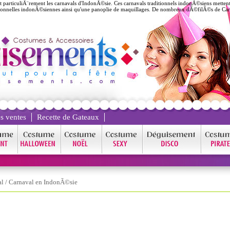
t particuliÃ¨rement les carnavals d'IndonÃ©sie. Ces carnavals traditionnels indonÃ©siens mettent e
tionnelles indonÃ©siennes ainsi qu'une panoplie de maquillages. De nombreux dÃ©filÃ©s de Car
s ventes
Recette de Gateaux
al
/
Carnaval en IndonÃ©sie