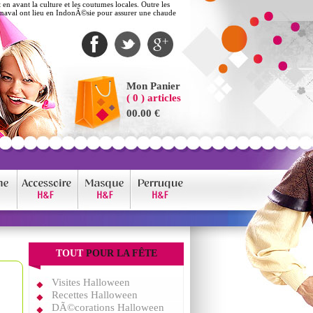
n avant la culture et les coutumes locales. Outre les
naval ont lieu en IndonÃ©sie pour assurer une chaude
Mon Panier
( 0 ) articles
00.00 €
TOUT
POUR LA FÊTE
Visites Halloween
Recettes Halloween
DÃ©corations Halloween