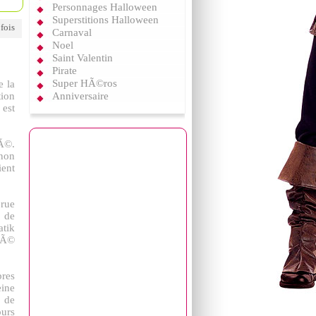
Personnages Halloween
Superstitions Halloween
 fois
Carnaval
Noel
Saint Valentin
Pirate
Super HÃ©ros
e la
tion
Anniversaire
 est
cÃ©.
non
ient
 rue
 de
atik
rbÃ©
bres
eine
 de
urs