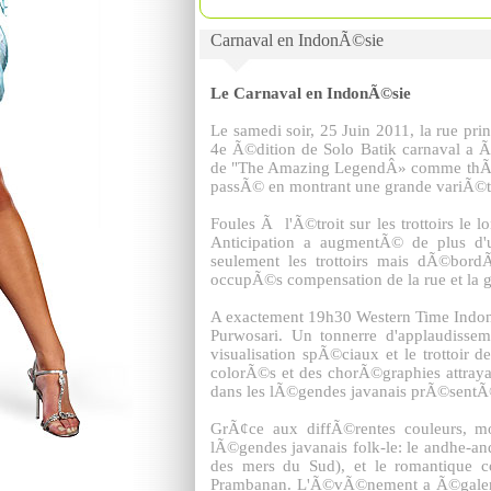
Carnaval en IndonÃ©sie
Le Carnaval en IndonÃ©sie
Le samedi soir, 25 Juin 2011, la rue pr
4e Ã©dition de Solo Batik carnaval a Ã
de "The Amazing LegendÂ» comme thÃ¨me 
passÃ© en montrant une grande variÃ©t
Foules Ã l'Ã©troit sur les trottoirs l
Anticipation a augmentÃ© de plus d'u
seulement les trottoirs mais dÃ©bordÃ
occupÃ©s compensation de la rue et la ge
A exactement 19h30 Western Time IndonÃ
Purwosari. Un tonnerre d'applaudisse
visualisation spÃ©ciaux et le trottoir
colorÃ©s et des chorÃ©graphies attraya
dans les lÃ©gendes javanais prÃ©sentÃ
GrÃ¢ce aux diffÃ©rentes couleurs, mo
lÃ©gendes javanais folk-le: le andhe-an
des mers du Sud), et le romantique
Prambanan. L'Ã©vÃ©nement a Ã©galemen