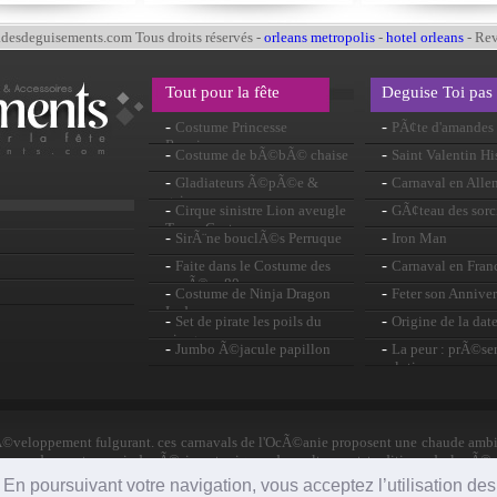
esdeguisements.com Tous droits réservés -
orleans metropolis
-
hotel orleans
- Re
Tout pour la fête
Deguise Toi pas
-
-
Costume Princesse
PÃ¢te d'amandes
Renaissance
-
-
Costume de bÃ©bÃ© chaise
Saint Valentin Hi
-
-
Gladiateurs Ã©pÃ©e &
Carnaval en All
gaine
-
-
Cirque sinistre Lion aveugle
GÃ¢teau des sorc
Tamer Costume
-
-
SirÃ¨ne bouclÃ©s Perruque
Iron Man
rose
-
-
Faite dans le Costume des
Carnaval en Fran
annÃ©es 80
-
-
Costume de Ninja Dragon
Feter son Anniver
Lady
-
-
Set de pirate les poils du
Origine de la dat
visage
-
-
Jumbo Ã©jacule papillon
La peur : prÃ©sen
solutions
©veloppement fulgurant. ces carnavals de l'OcÃ©anie proposent une chaude ambia
ouve des costumes indonÃ©siens typiques des cultures et traditions de la rÃ©g
e. En poursuivant votre navigation, vous acceptez l’utilisation de