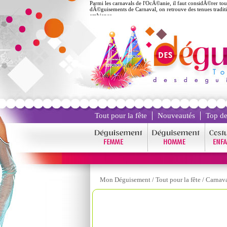
Parmi les carnavals de l'OcÃ©anie, il faut considÃ©rer tou
dÃ©guisements de Carnaval, on retrouve des tenues tradi
ambiance.
Tout pour la fête
Nouveautés
Top de
Mon Déguisement
/
Tout pour la fête
/
Carnav