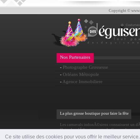
Copyright © www.d
Nos Partenaires
-
Photographe Grossesse
-
Orléans Métropole
-
Agence Immobiliere
La plus grosse boutique pour faire la fête
Les carnavals indonÃ©siens connaissent un dÃ
Outre les dÃ©guisements de Carnaval, on retr
carnavals du monde incontournables.
Ce site utilise des cookies pour vous offrir le meilleur servic