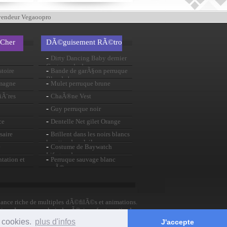
vendeur Vegaoopro
 Cher
DÃ©guisement RÃ©tro
-
Dirty Dancing Baby dernier
Costume de danse
-
stoire
Bande de garÃ§on perruque
Blonde brune
-
emagne
Mulet perruque brune
-
iÃ¨res
ChaÃ®ne Vest
-
Guy perruque noir
-
ce
Dentelle Net gilet Orange
-
saire
Brillent dans les noirs blancs
lunettes de soleil
-
e
Costume de Baywatch
Lifeguard
-
tation et
Perruque sauvage blanc
rayÃ©
nce riche de multiples dÃ©filÃ©s et animations.
ion. Les carnavals indonÃ©siens font partie des
s cookies.
plus d'infos
J'accepte