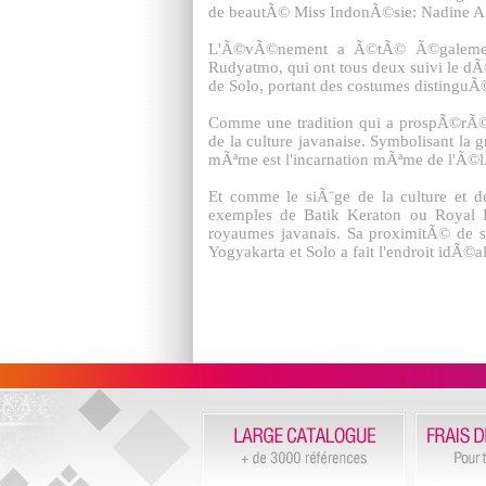
de beautÃ© Miss IndonÃ©sie: Nadine Ale
L'Ã©vÃ©nement a Ã©tÃ© Ã©galement 
Rudyatmo, qui ont tous deux suivi le dÃ
de Solo, portant des costumes distingu
Comme une tradition qui a prospÃ©rÃ© 
de la culture javanaise. Symbolisant la 
mÃªme est l'incarnation mÃªme de l'Ã©lÃ
Et comme le siÃ¨ge de la culture et de 
exemples de Batik Keraton ou Royal Ba
royaumes javanais. Sa proximitÃ© de s
Yogyakarta et Solo a fait l'endroit idÃ©