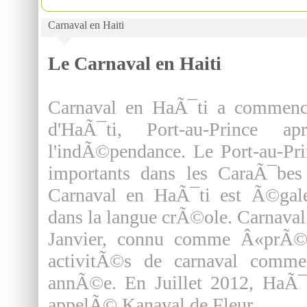
Carnaval en Haiti
Le Carnaval en Haiti
Carnaval en HaÃ¯ti a commenc
d'HaÃ¯ti, Port-au-Prince a
l'indÃ©pendance. Le Port-au-Pri
importants dans les CaraÃ¯be
Carnaval en HaÃ¯ti est Ã©ga
dans la langue crÃ©ole. Carnava
Janvier, connu comme Â«prÃ©-K
activitÃ©s de carnaval comm
annÃ©e. En Juillet 2012, HaÃ¯t
appelÃ© Kanaval de Fleur.