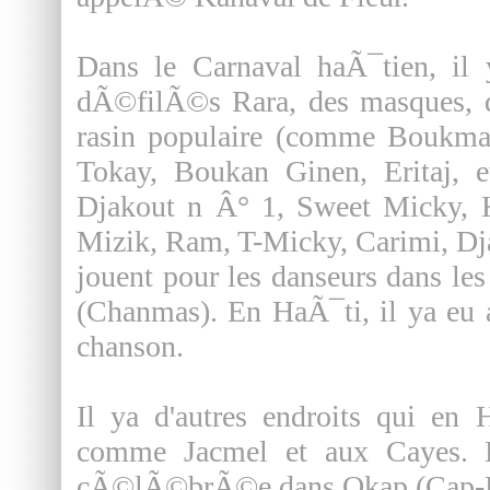
Dans le Carnaval haÃ¯tien, il 
dÃ©filÃ©s Rara, des masques, d
rasin populaire (comme Boukma
Tokay, Boukan Ginen, Eritaj, 
Djakout n Â° 1, Sweet Micky, 
Mizik, Ram, T-Micky, Carimi, Dj
jouent pour les danseurs dans l
(Chanmas). En HaÃ¯ti, il ya eu 
chanson.
Il ya d'autres endroits qui en 
comme Jacmel et aux Cayes.
cÃ©lÃ©brÃ©e dans Okap (Cap-