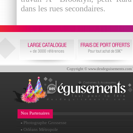
dans les rues secondaires.
Copyright © www.desdeguisements.com To
Nos Partenaires
-
Photographe Grossesse
-
Orléans Métropole