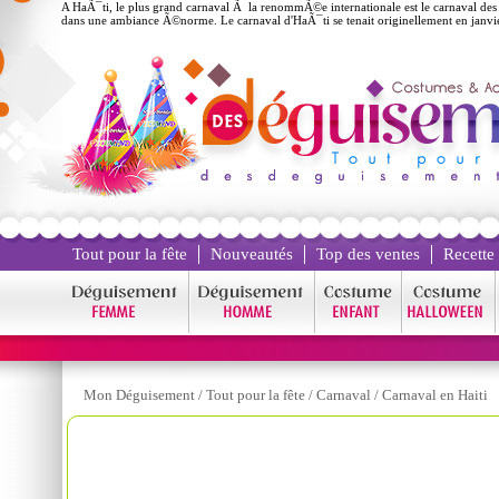
A HaÃ¯ti, le plus grand carnaval Ã la renommÃ©e internationale est le carnaval des
dans une ambiance Ã©norme. Le carnaval d'HaÃ¯ti se tenait originellement en janvi
Tout pour la fête
Nouveautés
Top des ventes
Recette
Mon Déguisement
/
Tout pour la fête
/
Carnaval
/
Carnaval en Haiti