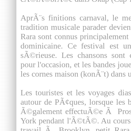
AprÃ¨s finitions carnaval, le m
tradition musicale parader devie
Rara sont connus principalemen
dominicaine. Ce festival est un
sÃ©rieuse. Les chansons son
pour l'occasion, et les bandes jo
les cornes maison (konÃ¨t) dans un
Les touristes et les voyages di
autour de PÃ¢ques, lorsque les b
Ã©galement effectuÃ©e Ã Pros
York pendant l'Ã©tÃ©. Au cours 
travail Ã Brooklyn, petit Rar