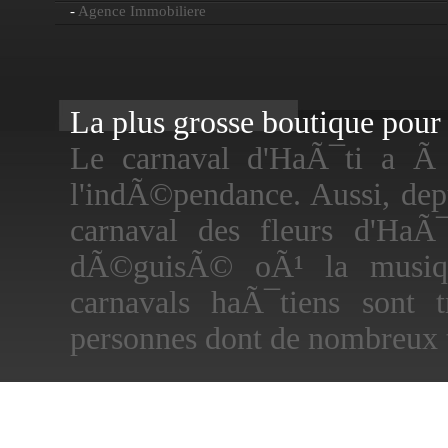
-
Agence Immobiliere
La plus grosse boutique pour f
Le carnaval d'HaÃ¯ti a Ã
l'indÃ©pendance. Aussi, dep
carnaval des fleurs d'HaÃ
dÃ©guisÃ© oÃ¹ la musiqu
carnavals haÃ¯tiens sont 
personnes dont de nombreux t