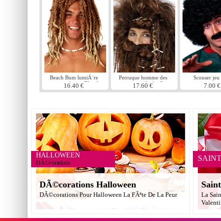
Beach Bum lumiÃ¨re
Perruque homme des
Scouser jeu
perruque brune/Blonde
cavernes et barbe Set
16.40 €
17.60 €
7.00 €
HALLOWEEN
SAIN
DÃ©corations
DÃ©corations Halloween
Saint
DÃ©corations Pour Halloween La FÃªte De La Peur
La Sain
Valent