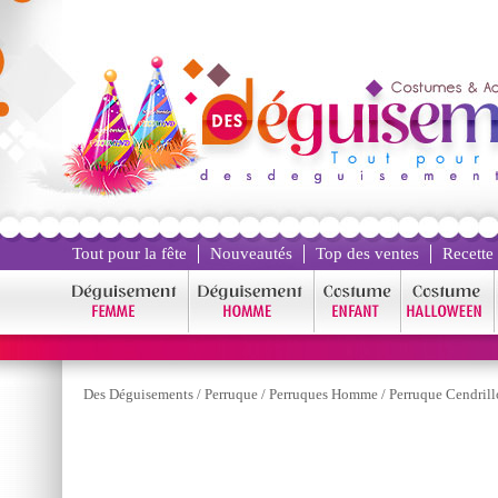
Tout pour la fête
Nouveautés
Top des ventes
Recette
Des Déguisements
/
Perruque
/
Perruques Homme
/
Perruque Cendrill