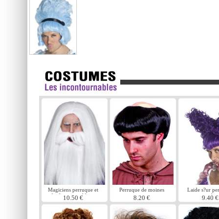
Magiciens perruque et
Perruque de moines
Laide s?ur pe
barbe mis en blanc
violet
10.50 €
8.20 €
9.40 €