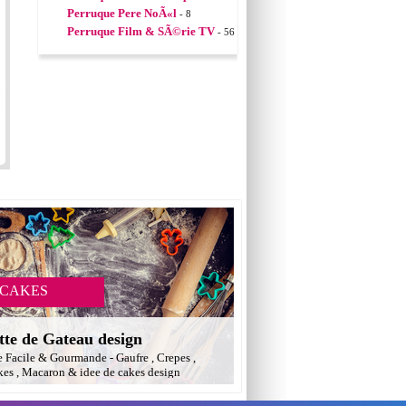
Perruque Pere NoÃ«l
- 8
Perruque Film & SÃ©rie TV
- 56
 CAKES
tte de Gateau design
e Facile & Gourmande - Gaufre , Crepes ,
es , Macaron & idee de cakes design