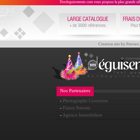
Desdeguisements.com vous propose la plus grande sélecti
Creation site by Freeseo
Nos Partenaires
-
Photographe Grossesse
-
Futurs Parents
-
Agence Immobiliere