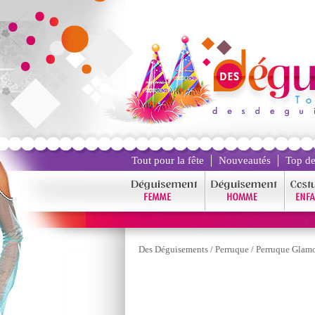
Tout pour la fête
Nouveautés
Top de
Des Déguisements
/
Perruque
/
Perruque Glamo