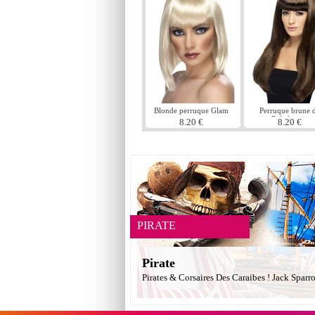
Blonde perruque Glam
Perruque brune 
Babelicious
8.20 €
8.20 €
PIRATE
Pirate
Pirates & Corsaires Des Caraibes ! Jack Sparr