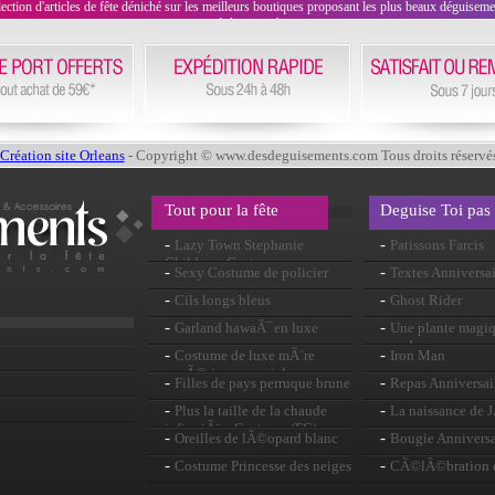
on d'articles de fête déniché sur les meilleurs boutiques proposant les plus beaux déguisements
évènement !
Création site Orleans
- Copyright © www.desdeguisements.com Tous droits réservé
Tout pour la fête
Deguise Toi pas
-
-
Lazy Town Stephanie
Patissons Farcis
Childrens Costume
-
-
Sexy Costume de policier
Textes Anniversai
-
-
Cils longs bleus
Ghost Rider
-
-
Garland hawaÃ¯en luxe
Une plante magiq
mandragore
-
-
Costume de luxe mÃ¨re
Iron Man
supÃ©rieure moniales
-
-
Filles de pays perruque brune
Repas Anniversai
-
-
Plus la taille de la chaude
La naissance de 
infirmiÃ¨re Costume (FC)
-
-
Oreilles de lÃ©opard blanc
Bougie Anniversa
-
-
Costume Princesse des neiges
CÃ©lÃ©bration 