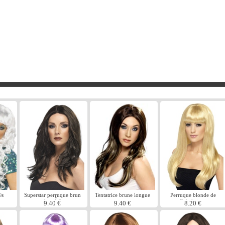
©s
Superstar perruque brun
Tentatrice brune longue
Perruque blonde de
e
foncÃ©
perruque
Babelicious
9.40 €
9.40 €
8.20 €