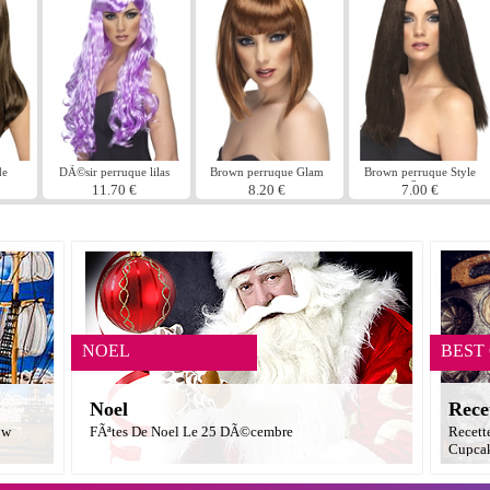
de
DÃ©sir perruque lilas
Brown perruque Glam
Brown perruque Style
Star
11.70 €
8.20 €
7.00 €
NOEL
BEST
Noel
Rece
ow
FÃªtes De Noel Le 25 DÃ©cembre
Recett
Cupcak