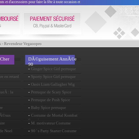
 et d'accessoires pour faire la fête à toute occasion et
s - Revendeur Vegaoopro
 Cher
DÃ©guisement AnnÃ©e
90
-
Ginger Spice Girl perruque
-
re en retard
Sporty Spice Girl perruque
-
Oasis Liam Gallagher Wig
-
ueÂ : la
Perruque de Scary Spice
-
Perruque de Posh Spice
-
re
Baby Spice perruque
-
JÃ©sus
Costume de Mortal Kombat
Scorpion
-
ire
M. motivateur Costume
-
de Noel
90 ' s Party Starter Costume