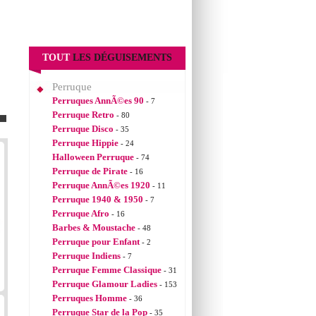
TOUT
LES DÉGUISEMENTS
Perruque
Perruques AnnÃ©es 90
- 7
Perruque Retro
- 80
Perruque Disco
- 35
Perruque Hippie
- 24
Halloween Perruque
- 74
Perruque de Pirate
- 16
Perruque AnnÃ©es 1920
- 11
Perruque 1940 & 1950
- 7
Perruque Afro
- 16
Barbes & Moustache
- 48
Perruque pour Enfant
- 2
Perruque Indiens
- 7
Perruque Femme Classique
- 31
Perruque Glamour Ladies
- 153
Perruques Homme
- 36
Perruque Star de la Pop
- 35