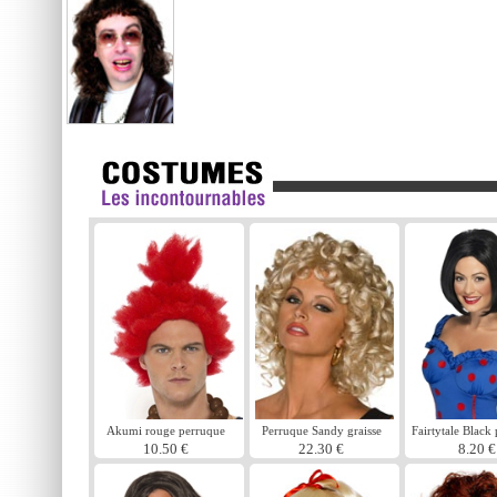
Akumi rouge perruque
Perruque Sandy graisse
Fairtytale Black
10.50 €
22.30 €
8.20 €