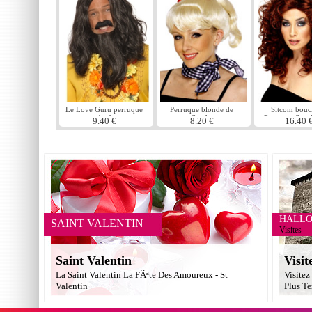
Le Love Guru perruque
Perruque blonde de
Sitcom bou
et barbe
Sandy
Perruque Star
9.40 €
8.20 €
16.40 
HALL
SAINT VALENTIN
Visites
Saint Valentin
Visit
La Saint Valentin La FÃªte Des Amoureux - St
Visitez
Valentin
Plus Te