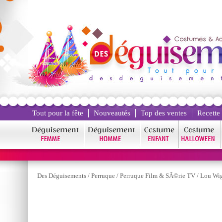
Tout pour la fête
Nouveautés
Top des ventes
Recette
Des Déguisements
/
Perruque
/
Perruque Film & SÃ©rie TV
/
Lou Wi