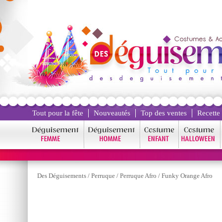
Tout pour la fête
Nouveautés
Top des ventes
Recette
Des Déguisements
/
Perruque
/
Perruque Afro
/
Funky Orange Afro