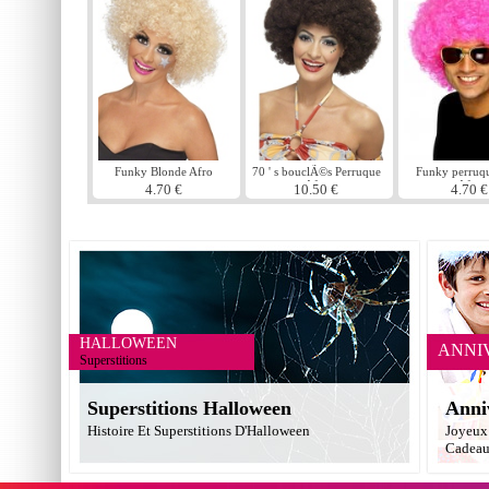
Funky Blonde Afro
70 ' s bouclÃ©s Perruque
Funky perruqu
Afro
Afro
4.70 €
10.50 €
4.70 €
HALLOWEEN
ANNI
Superstitions
Superstitions Halloween
Anni
Histoire Et Superstitions D'Halloween
Joyeux 
Cadea