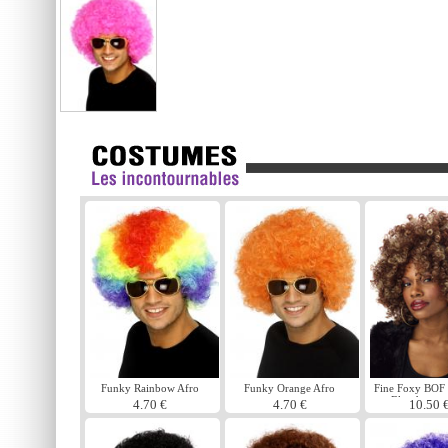
Funky Rainbow Afro
Funky Orange Afro
Fine Foxy BOF 
perruque
Blonde per
4.70 €
4.70 €
10.50 