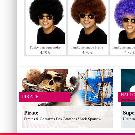
Funky perruque noire
Funky perruque brune
Funky perruque
Afro
Afro
pourpr
4.70 €
4.70 €
4.70 €
HALL
PIRATE
Superstit
Pirate
Supe
Pirates & Corsaires Des Caraibes ! Jack Sparrow
Histoir