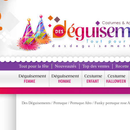
Tout pour la fête
Nouveautés
Top des ventes
Recette
Des Déguisements
/
Perruque
/
Perruque Afro
/
Funky perruque rose A