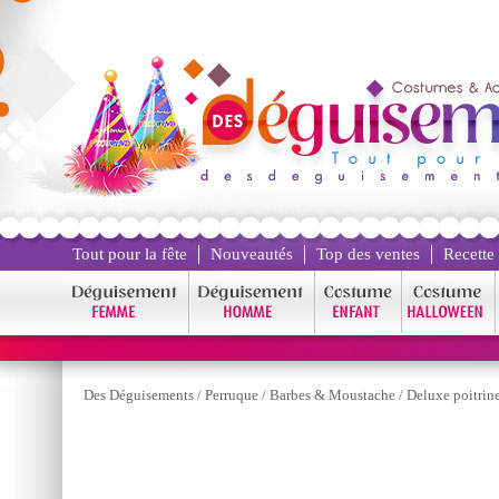
Tout pour la fête
Nouveautés
Top des ventes
Recette
Des Déguisements
/
Perruque
/
Barbes & Moustache
/
Deluxe poitrin