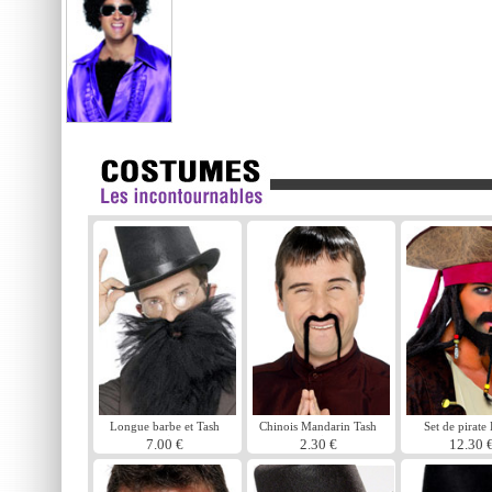
Longue barbe et Tash
Chinois Mandarin Tash
Set de pirate
noir
noir
7.00 €
2.30 €
12.30 