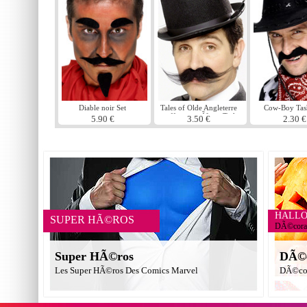
Diable noir Set
Tales of Olde Angleterre
Cow-Boy Tas
touffue enquÃªteur Tash
5.90 €
3.50 €
2.30 €
HALL
SUPER HÃ©ROS
DÃ©corat
Super HÃ©ros
DÃ©c
Les Super HÃ©ros Des Comics Marvel
DÃ©cor