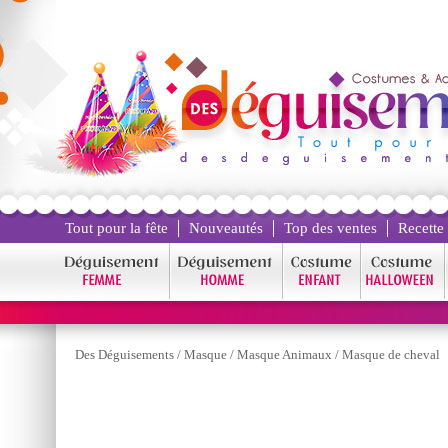
Tout pour la fête
Nouveautés
Top des ventes
Recette
Des Déguisements
/
Masque
/
Masque Animaux
/
Masque de cheval