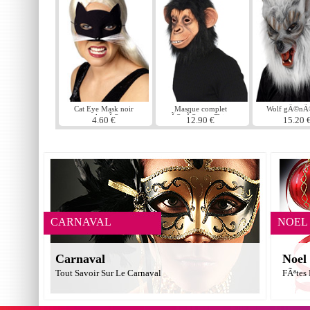
Cat Eye Mask noir
Masque complet
Wolf gÃ©nÃ
veloutÃ©
gÃ©nÃ©raux Chimp
masque ar
4.60 €
12.90 €
15.20 
caoutchouc fo
CARNAVAL
NOEL
Carnaval
Noel
Tout Savoir Sur Le Carnaval
FÃªtes