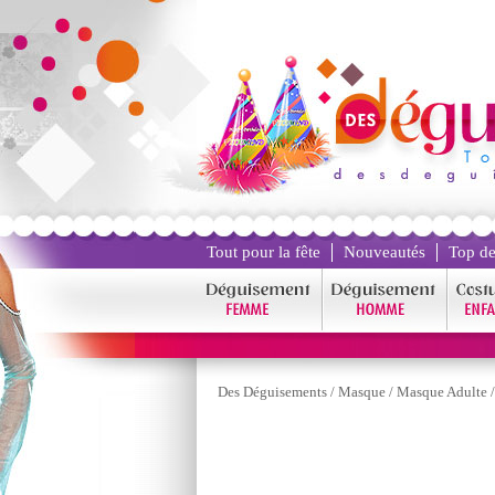
Tout pour la fête
Nouveautés
Top de
Des Déguisements
/
Masque
/
Masque Adulte