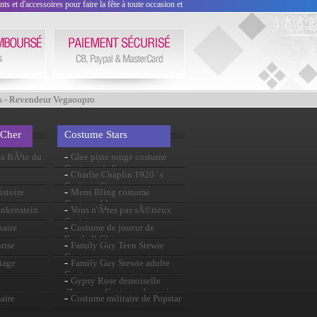
 et d'accessoires pour faire la fête à toute occasion et
s - Revendeur Vegaoopro
 Cher
Costume Stars
-
a BÃªte du
Glee piste rouge costume
Costume de Sue
-
Charlie Chaplin 1920 ' s
Costume Star
-
stoire
Mens Bling costume
Costume blanc
-
ankenstein
Vous n'Ãªtes pas sÃ©rieux
Costume
-
saire
Costume de joueur de
Football Glee
-
rise
Family Guy Teen Stewie
Costume
-
iage
Family Guy Stewie adulte
Costume
-
Gypsy Rose demoiselle
d'honneur Costume de mariage
-
aire
Costume militaire de Popstar