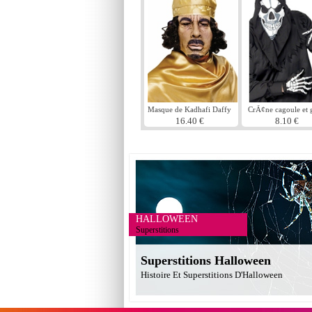
Masque de Kadhafi Daffy
CrÃ¢ne cagoule et 
tissu noir
16.40 €
8.10 €
HALLOWEEN
Superstitions
Superstitions Halloween
Histoire Et Superstitions D'Halloween