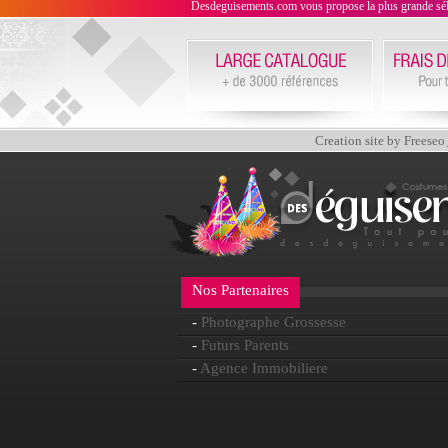
Desdeguisements.com vous propose la plus grande sélecti
Creation site by Freeseo
Nos Partenaires
-
Photographe Grossesse
-
Futurs Parents
-
Agence Immobiliere