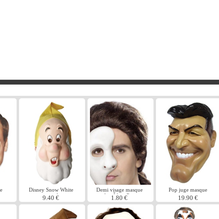
e
Disney Snow White
Demi visage masque
Pop juge masque
masque atchoum
fantÃ´me Pvc
9.40 €
1.80 €
19.90 €