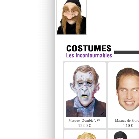
Masque ' Zombie ', W.
Masque de Princ
Bush de la morgue
William carte
12.90 €
4.10 €