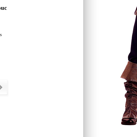
ouc
s