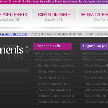
on d'articles de fête déniché sur les meilleurs boutiques proposant les plus beaux déguisements
évènement !
Création site Orleans
- Copyright © www.desdeguisements.com Tous droits réservé
Tout pour la fête
Deguise Toi pas
-
-
Superbe perruque fiancÃ©e
La lÃ©gende de l
gothique noir et violet
GÃ©vaudan
-
-
Lunettes de soleil aviateur
PÃ¢te d'amandes
-
-
Bretelles Ã©lastiques blanc
Marvel Comics Hi
-
-
Costume de clown poisson
Le monstre de Fr
-
-
Jupon noir en couches
Cadeaux Anniver
-
-
LycÃ©e horreur Zombie
Anniversaire Surp
Geek Costume
-
-
Veste de Smoking pour le
Anniversaire Mar
Design Paisley
-
-
Costume Hippie violet avec
Carte invitation
gilet
-
-
Costume de luxe baiser Gene
Gateaux Annivers
Simmons