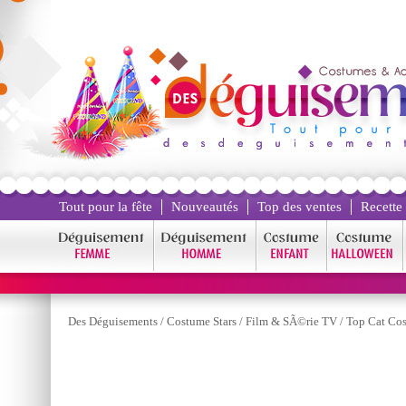
Tout pour la fête
Nouveautés
Top des ventes
Recette
Des Déguisements
/
Costume Stars
/
Film & SÃ©rie TV
/
Top Cat Co