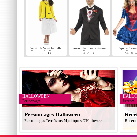
Salut De Salut femelle
Parrain de luxe costume
Spider Sassy
Camp hÃ´te Costume
Costume
Costum
32.80 €
50.40 €
56.30 
HALLOWEEN
HALL
Personnages
Recettes
Personnages Halloween
Rece
Personnages Terrifiants Mythiques D'Halloween
Recett