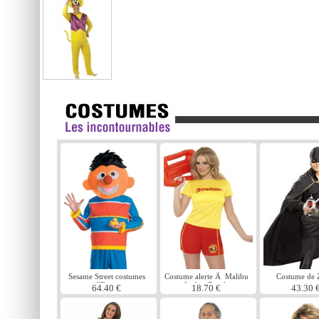
Sesame Street costumes
Costume alerte Ã Malibu
Costume de 
d'Ernie
Ladies Beach
64.40 €
18.70 €
43.30 