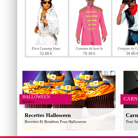
Elvis Costume blanc
Costume de luxe le
Costume de 
empierrÃ©
sergent poivre rose
Village Pe
52.80 €
70.30 €
39.80 
HALLOWEEN
CARN
Recettes
Recettes Halloween
Carn
Recettes Et Bombon Pour Halloween
Tout Sa