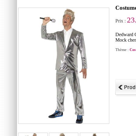
Costum
23
Prix :
Dedward C
Mock chem
Thème :
Cos