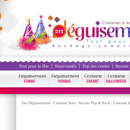
Tout pour la fête
Nouveautés
Top des ventes
Recette
Des Déguisements
/
Costume Stars
/
Artistes Pop & Rock
/
Costume d