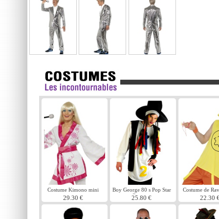
Costume Kimono mini
Boy George 80 s Pop Star
Costume de Rave
Costume
29.30 €
25.80 €
22.30 