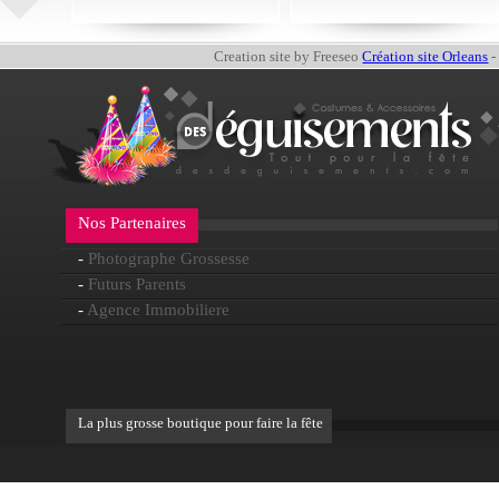
Creation site by Freeseo
Création site Orleans
-
Nos Partenaires
-
Photographe Grossesse
-
Futurs Parents
-
Agence Immobiliere
La plus grosse boutique pour faire la fête