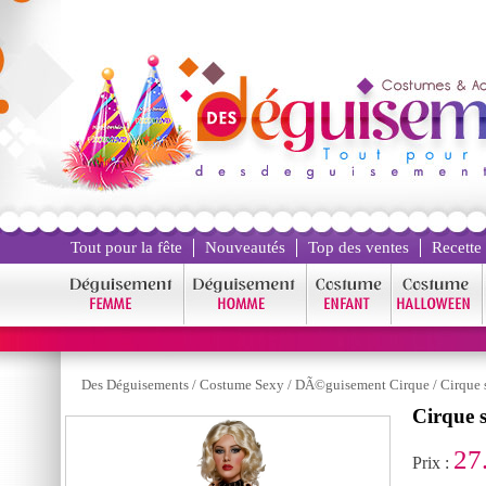
Tout pour la fête
Nouveautés
Top des ventes
Recette
Des Déguisements
/
Costume Sexy
/
DÃ©guisement Cirque
/
Cirque 
Cirque 
27
Prix :