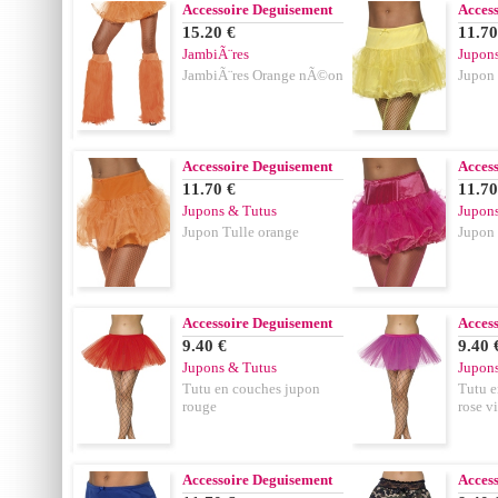
Accessoire Deguisement
Acces
15.20 €
11.70
JambiÃ¨res
Jupon
JambiÃ¨res Orange nÃ©on
Jupon 
Accessoire Deguisement
Acces
11.70 €
11.70
Jupons & Tutus
Jupon
Jupon Tulle orange
Jupon 
Accessoire Deguisement
Acces
9.40 €
9.40 
Jupons & Tutus
Jupon
Tutu en couches jupon
Tutu e
rouge
rose vi
Accessoire Deguisement
Acces