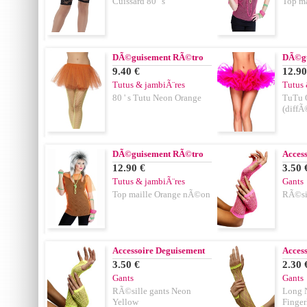
Cuissard 80 ' s
Top ma
DÃ©guisement RÃ©tro
DÃ©gu
9.40 €
12.90
Tutus & jambiÃ¨res
Tutus 
80 ' s Tutu Neon Orange
TuTu 
(diffÃ
DÃ©guisement RÃ©tro
Acces
12.90 €
3.50 
Tutus & jambiÃ¨res
Gants
Top maille Orange nÃ©on
RÃ©sil
Accessoire Deguisement
Acces
3.50 €
2.30 
Gants
Gants
RÃ©sille gants Neon
Long 
Yellow
Finger