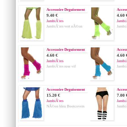
Accessoire Deguisement
Acces
9.40 €
4.60 
JambiÃ¨res
JambiÃ
JambiÃ¨res vert nÃ©on
Jambi
Accessoire Deguisement
Acces
4.60 €
4.60 
JambiÃ¨res
JambiÃ
JambiÃ¨res rose vif
Jambi
Accessoire Deguisement
Acces
15.20 €
7.00 
JambiÃ¨res
JambiÃ
NÃ©on bleu Bootcovers
JambiÃ