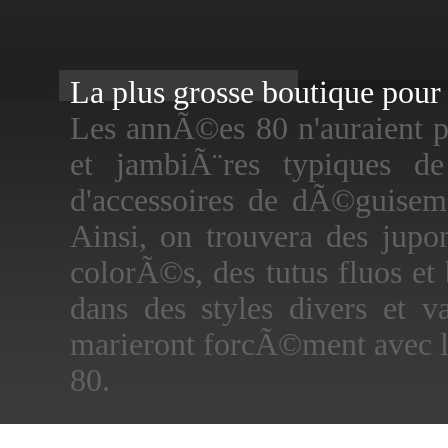
La plus grosse boutique pour f
Les annÃ©es 80 n'auraient p
et jambiÃ¨res typiques d
d'accessoires de dÃ©guisem
Ainsi, on trouvera des jupo
colorÃ©s, des tutus fluos et 
dans des styles divers et v
marieront forcÃ©ment avec l
80.