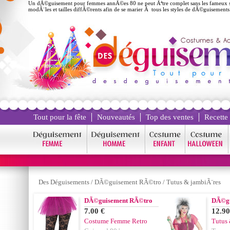
Un dÃ©guisement pour femmes annÃ©es 80 ne peut Ãªtre complet sans les fameux sou
modÃ¨les et tailles diffÃ©rents afin de se marier Ã tous les styles de dÃ©guisement
Tout pour la fête
Nouveautés
Top des ventes
Recette
Des Déguisements
/
DÃ©guisement RÃ©tro
/
Tutus & jambiÃ¨res
DÃ©guisement RÃ©tro
DÃ©gu
7.00 €
12.90
Costume Femme Retro
Tutus 