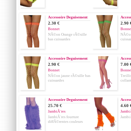
Accessoire Deguisement
Acces
2.30 €
2.90 
Bonnet
Bonne
NÃ©on Orange rÃ©sille
NÃ©on 
bas cuissardes
cuissa
Accessoire Deguisement
Acces
2.90 €
7.00 
Bonnet
Bonne
NÃ©on jaune rÃ©sille bas
Treilli
cuissardes
collan
Accessoire Deguisement
Acces
25.70 €
4.60 
JambiÃ¨res
JambiÃ
JambiÃ¨res fourrure
Jambi
diffÃ©rentes couleurs