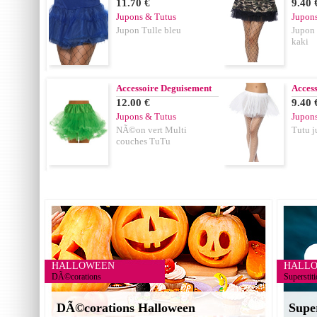
11.70 €
9.40 
Jupons & Tutus
Jupon
Jupon Tulle bleu
Jupon 
kaki
Accessoire Deguisement
Acces
12.00 €
9.40 
Jupons & Tutus
Jupon
NÃ©on vert Multi
Tutu j
couches TuTu
HALLOWEEN
HALL
DÃ©corations
Superstit
DÃ©corations Halloween
Supe