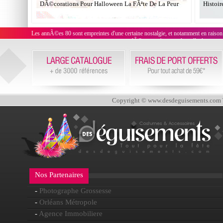
DÃ©corations Pour Halloween La FÃªte De La Peur
Histoir
Les annÃ©es 80 sont empreintes d'une certaine nostalgie, et notamment en raison
complÃ©teront n'importe laquelle des tenu
Copyright © www.desdeguisements.com To
Nos Partenaires
-
Photographe Grossesse
-
Orléans Métropole
-
Agence Immobiliere