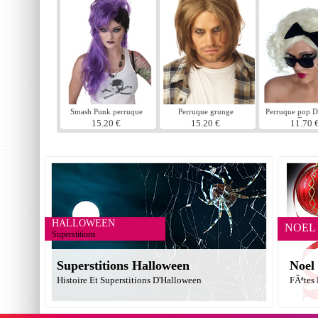
Smash Punk perruque
Perruque grunge
Perruque pop D
pourpre
Bow
15.20 €
15.20 €
11.70 
HALLOWEEN
NOEL
Superstitions
Superstitions Halloween
Noel
Histoire Et Superstitions D'Halloween
FÃªtes