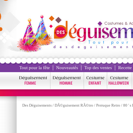
Tout pour la fête
Nouveautés
Top des ventes
Recette
Des Déguisements
/
DÃ©guisement RÃ©tro
/
Perruque Retro
/
80 ' 