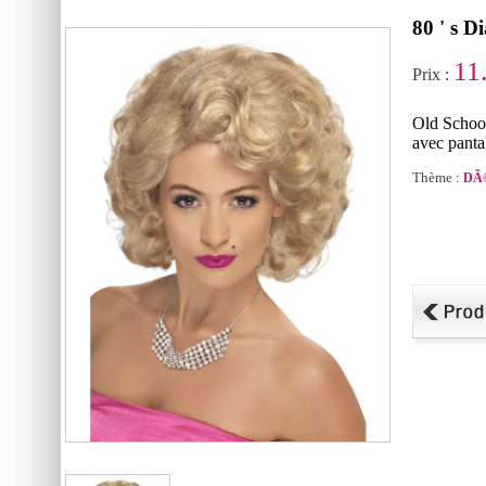
80 ' s 
11
Prix :
Old School
avec panta
Thème :
DÃ©