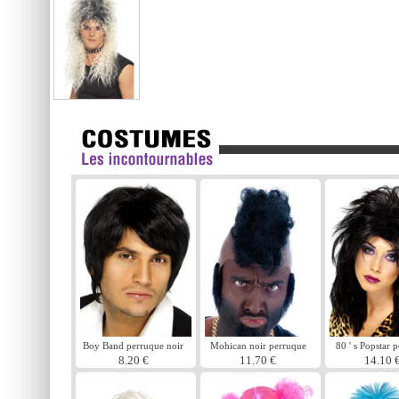
Boy Band perruque noir
Mohican noir perruque
80 ' s Popstar 
noir
8.20 €
11.70 €
14.10 