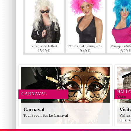
Perruque de Jailbait
1980 ' s Pink perruque de
Perruque nÃ©
bouquets
Raver mul
15.20 €
9.40 €
8.20 €
HALL
CARNAVAL
Visites
Carnaval
Visit
Tout Savoir Sur Le Carnaval
Visitez
Plus Te