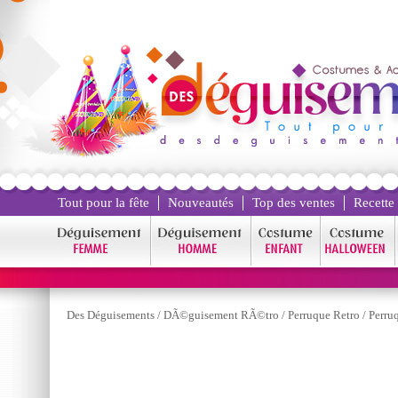
Tout pour la fête
Nouveautés
Top des ventes
Recette
Des Déguisements
/
DÃ©guisement RÃ©tro
/
Perruque Retro
/
Perru