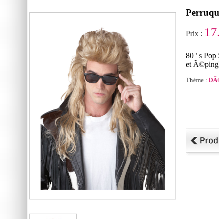
Perruqu
17
Prix :
80 ' s Pop
et Ã©ping
Thème :
DÃ©