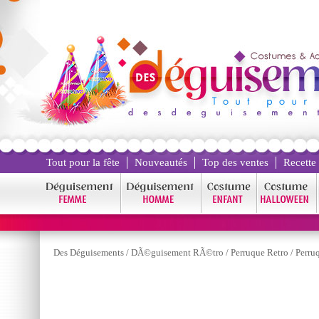
Tout pour la fête
Nouveautés
Top des ventes
Recette
Des Déguisements
/
DÃ©guisement RÃ©tro
/
Perruque Retro
/
Perru