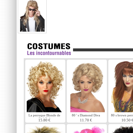
La perruque Blonde de
80 ' s Diamond Diva
80 s brown per
Bad Girl
perruque
sertissag
15.80 €
11.70 €
10.50 