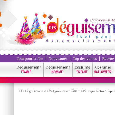
Tout pour la fête
Nouveautés
Top des ventes
Recette
Des Déguisements
/
DÃ©guisement RÃ©tro
/
Perruque Retro
/
Super