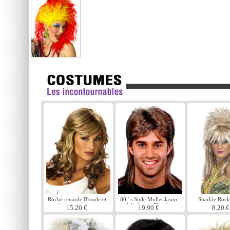
Roche renarde Blonde et
80 ' s Style Mullet Jason
Sparkle Rock
brune perruque
Wig brune Blonde
perruqu
15.20 €
19.90 €
8.20 €