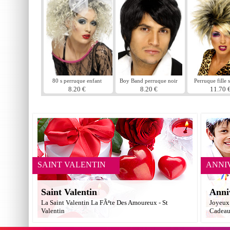
80 s perruque enfant
Boy Band perruque noir
Perruque fille
sauvage
8.20 €
8.20 €
11.70 
SAINT VALENTIN
ANNI
Saint Valentin
Anni
La Saint Valentin La FÃªte Des Amoureux - St
Joyeux 
Valentin
Cadea