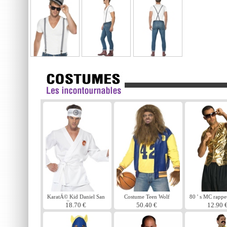
KaratÃ© Kid Daniel San
Costume Teen Wolf
80 ' s MC rappe
Costume
or
18.70 €
50.40 €
12.90 