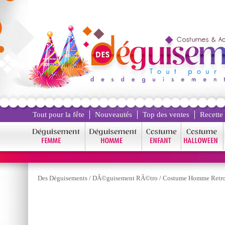
Tout pour la fête
Nouveautés
Top des ventes
Recette
Des Déguisements
/
DÃ©guisement RÃ©tro
/
Costume Homme Retr