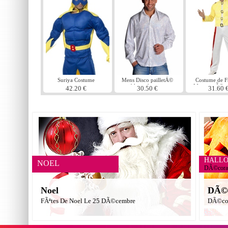
Suriya Costume
Mens Disco pailletÃ©
Costume de F
blanc chemise
Mercury Ã©c
42.20 €
30.50 €
31.60 
HALL
NOEL
DÃ©corat
Noel
DÃ©c
FÃªtes De Noel Le 25 DÃ©cembre
DÃ©cor