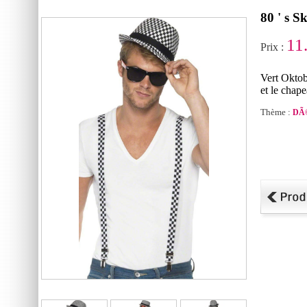
80 ' s S
11
Prix :
Vert Okto
et le chap
Thème :
DÃ©